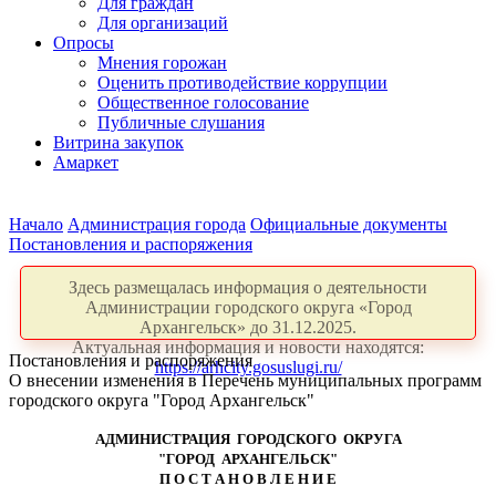
Для граждан
Для организаций
Опросы
Мнения горожан
Оценить противодействие коррупции
Общественное голосование
Публичные слушания
Витрина закупок
Амаркет
Начало
Администрация города
Официальные документы
Постановления и распоряжения
Здесь размещалась информация о деятельности
Администрации городского округа «Город
Архангельск» до 31.12.2025.
Актуальная информация и новости находятся:
Постановления и распоряжения
https://arhcity.gosuslugi.ru/
О внесении изменения в Перечень муниципальных программ
городского округа "Город Архангельск"
АДМИНИСТРАЦИЯ ГОРОДСКОГО ОКРУГА
"ГОРОД АРХАНГЕЛЬСК"
П О С Т А Н О В Л Е Н И Е