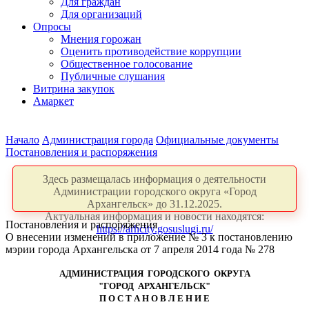
Для граждан
Для организаций
Опросы
Мнения горожан
Оценить противодействие коррупции
Общественное голосование
Публичные слушания
Витрина закупок
Амаркет
Начало
Администрация города
Официальные документы
Постановления и распоряжения
Здесь размещалась информация о деятельности
Администрации городского округа «Город
Архангельск» до 31.12.2025.
Актуальная информация и новости находятся:
Постановления и распоряжения
https://arhcity.gosuslugi.ru/
О внесении изменений в приложение № 3 к постановлению
мэрии города Архангельска от 7 апреля 2014 года № 278
АДМИНИСТРАЦИЯ ГОРОДСКОГО ОКРУГА
"ГОРОД АРХАНГЕЛЬСК"
П О С Т А Н О В Л Е Н И Е