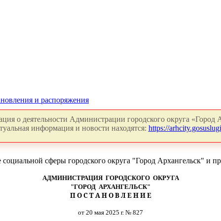
новления и распоряжения
ция о деятельности Администрации городского округа «Город А
туальная информация и новости находятся:
https://arhcity.gosuslugi
социальной сферы городского округа "Город Архангельск" и п
АДМИНИСТРАЦИЯ ГОРОДСКОГО ОКРУГА
"ГОРОД АРХАНГЕЛЬСК"
П О С Т А Н О В Л Е Н И Е
от 20 мая 2025 г. № 827