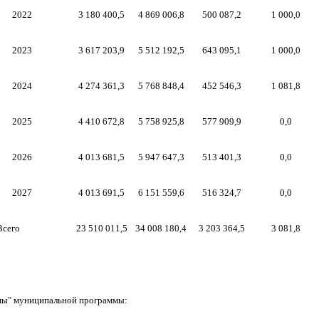
2022
3 180 400,5
4 869 006,8
500 087,2
1 000,0
2023
3 617 203,9
5 512 192,5
643 095,1
1 000,0
2024
4 274 361,3
5
76
8
848
,4
452 546,3
1 0
8
1,
8
2025
4 410 672,8
5 758 925,8
577 909,9
0,0
2026
4 013 681,5
5 947 647,3
513 401,3
0,0
2027
4 013 691,5
6 151 559,6
516 324,7
0,0
Всего
23 510 011,5
34 008 180,4
3 203 364,5
3 081,
8
мы" муниципальной программы: