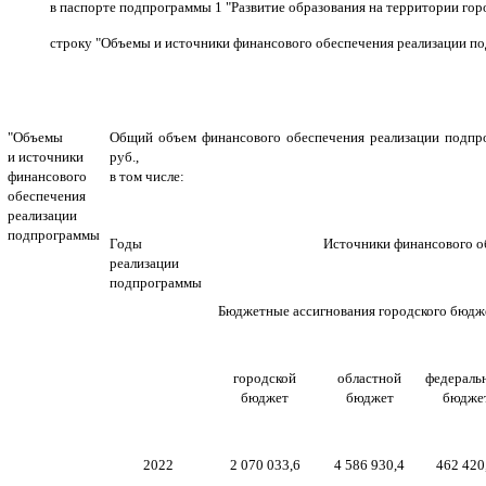
в паспорте подпрограммы 1 "Развитие образования на территории гор
строку
"Объемы и источники финансового обеспечения реализации п
"Объемы
Общий объем финансового обеспечения реализации подпро
и источники
руб.,
финансового
в том числе:
обеспечения
реализации
подпрограммы
Годы
Источники финансового об
реализации
подпрограммы
Бюджетные ассигнования городского бюдж
городской
областной
федераль
бюджет
бюджет
бюдже
2022
2 070 033,6
4 586 930,4
462 420