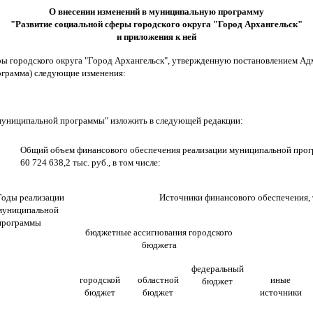
О внесении изменений в
муниципальную программу
"Развитие социальной сферы городского округа "Город Архангельск"
и приложения к ней
ры городского округа "Город Архангельск", утвержденную постановлением Ад
рограмма) следующие изменения:
муниципальной программы" изложить в следующей редакции:
Общий объем финансового обеспечения реализации муниципальной прог
60 724 638,2 тыс. руб., в том числе:
Годы реализации
Источники финансового обеспечения, 
муниципальной
программы
бюджетные ассигнования городского
бюджета
федеральный
городской
областной
иные
бюджет
бюджет
бюджет
источники