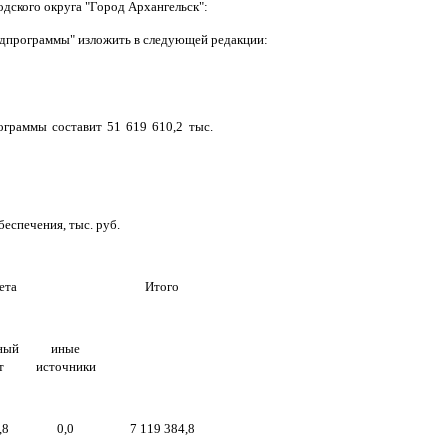
одского округа "Город Архангельск":
одпрограммы" изложить в следующей редакции:
граммы составит 51 619 610,2 тыс.
еспечения, тыс. руб.
ета
Итого
ный
иные
т
источники
,8
0
,
0
7 119 384,8