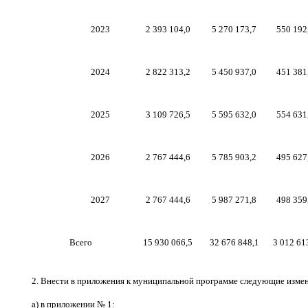
2023
2 393 104,0
5 270 173,7
550 192
2024
2 822 313,2
5
45
0
937
,
0
451 381
2025
3 109 726,5
5 595 632,0
554 631
2026
2 767 444,6
5 785 903,2
495 627
2027
2 767 444,6
5 987 271,8
498 359
Всего
15 930 066,5
32 676 848,1
3 012 61
2.
Внести в приложения к муниципальной программе следующие измен
а) в приложении № 1: