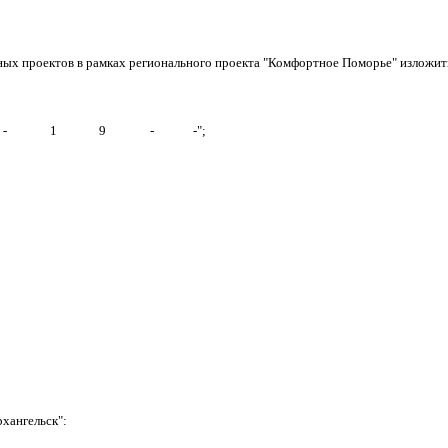
ных проектов в рамках регионального проекта "Комфортное Поморье" изложит
-
1
9
-
-";
рхангельск":