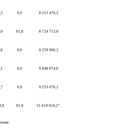
,5
0,0
8 213 470,2
,9
81,8
8 7
2
4
713
,
9
,8
0,0
9 259 990,3
,1
0,0
9 048 974,9
,7
0,0
9 253 076,1
3,8
81,8
51 619 610,2".
ения: