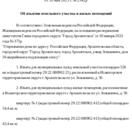
от 20 мая 2025 г. № 2342р
Об изъятии земельного участка и жилых помещений
В соответствии с Земельным кодексом Российской Федерации,
Жилищным кодексом Российской Федерации, на основании распоряжения
заместителя Главы городского округа "Город Архангельск" от 30 января 2023
года № 375р
"О признании дома по адресу: Российская Федерация, Архангельская область,
городской округ "Город Архангельск, город Архангельск, улица Зеньковича, дом
56 аварийным и подлежащим сносу":
1. Изъять для муниципальных нужд земельный участок площадью 526
кв. м (кадастровый номер 29:22:080902:21), расположенный в Исакогорском
территориальном округе г. Архангельска по ул. Зеньковича, д. 56.
2. Изъять для муниципальных нужд жилые помещения, расположенные
в Исакогорском территориальном округе г. Архангельска по ул. Зеньковича, д. 56:
квартиру № 1 (кадастровый номер 29:22:080902:412) общей площадью
54,4 кв. м;
квартиру № 2 (кадастровый номер 29:22:080902:413) общей площадью
42,4 кв. м;