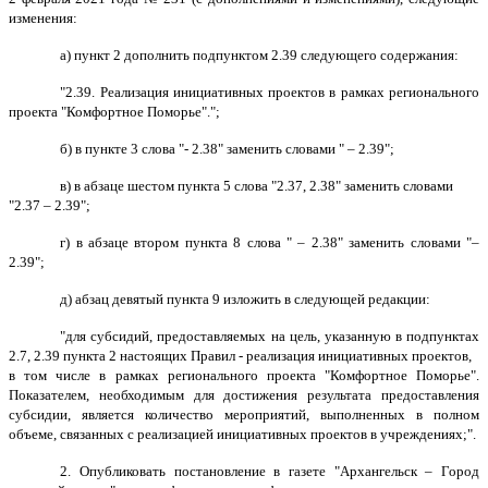
изменения:
а) пункт 2 дополнить подпунктом 2.39 следующего содержания:
"2.39. Реализация инициативных проектов в рамках регионального
проекта "Комфортное Поморье".";
б) в пункте 3 слова "- 2.38" заменить словами " – 2.39";
в) в абзаце шестом пункта 5 слова "2.37, 2.38" заменить словами
"2.37 – 2.39";
г) в абзаце втором пункта 8 слова " – 2.38" заменить словами "–
2.39";
д) абзац девятый пункта 9 изложить в следующей редакции:
"для субсидий, предоставляемых на цель, указанную в подпунктах
2.7, 2.39 пункта 2 настоящих Правил - реализация инициативных проектов,
в том числе в рамках регионального проекта "Комфортное Поморье".
Показателем, необходимым для достижения результата предоставления
субсидии, является количество мероприятий, выполненных в полном
объеме, связанных с реализацией инициативных проектов в учреждениях;".
2. Опубликовать постановление в газете "Архангельск – Город