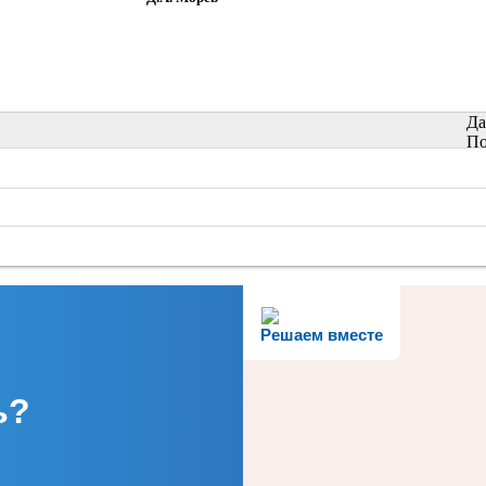
Да
По
Решаем вместе
ь?