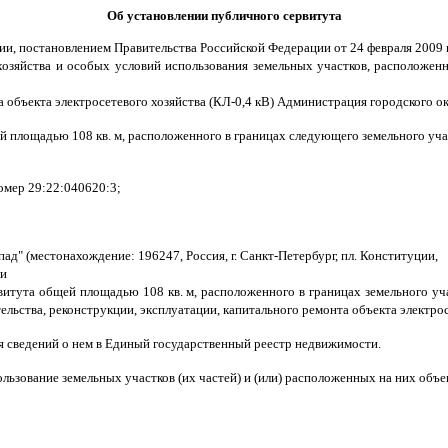
Об установлении публичного сервитута
ции, постановлением Правительства Российской Федерации от 24 февраля 2009 
зяйства и особых условий использования земельных участков, расположенны
та объекта электросетевого хозяйства (КЛ-0,4 кВ) Администрация городского о
й площадью 108 кв. м, расположенного в границах следующего земельного уча
номер 29:22:040620:3;
ад" (местонахождение: 196247, Россия, г. Санкт-Петербург, пл. Конституции,
ии
тута общей площадью 108 кв. м, расположенного в границах земельного уча
ельства, реконструкции, эксплуатации, капитального ремонта объекта электрос
ия сведений о нем в Единый государственный реестр недвижимости.
пользование земельных участков (их частей) и (или) расположенных на них объ