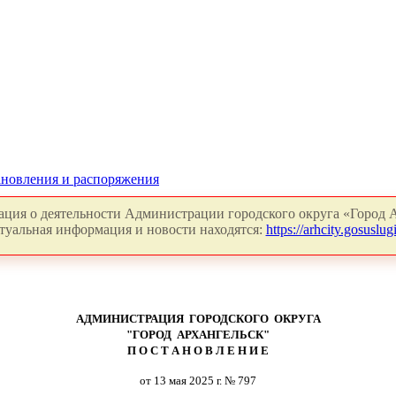
новления и распоряжения
ция о деятельности Администрации городского округа «Город А
туальная информация и новости находятся:
https://arhcity.gosuslugi
АДМИНИСТРАЦИЯ ГОРОДСКОГО ОКРУГА
"ГОРОД АРХАНГЕЛЬСК"
П О С Т А Н О В Л Е Н И Е
от 13 мая 2025 г. № 797