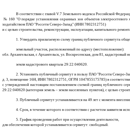
В соответствии с главой
V
.7 Земельного кодекса Российской Федера
№ 160 "О порядке установления охранных зон объектов электросетевого хо
ходатайством ПАО "Россети Северо-Запад" (ИНН 7802312751)
и с целью строительства, реконструкции, эксплуатации, капитального ремон
1. Утвердить прилагаемую схему границ публичного сервитута обще
земельный участок, расположенный по адресу (местоположение):
обл. Архангельская, г. Архангельск, ул. Воскресенская, дом 81, кадастровый 
земли кадастрового квартала 29:22:040620.
2. Установить публичный сервитут в пользу ПАО "Россети Северо-Зап
д. 3, помещение 16Н, ИНН 7802312751, ОГРН 1047855175785) в соответств
с утвержденной настоящим постановлением схемой границ публичного серви
29:22:040620 (категория земель – земли населенных пунктов), с целью строит
3. Публичный сервитут устанавливается на 49 лет с момента внесен
4. Срок, в течение которого в соответствии с расчетом заявителя ис
5. График проведения работ при осуществлении деятельности,
для обеспечения которой устанавливается сервитут: свободный.