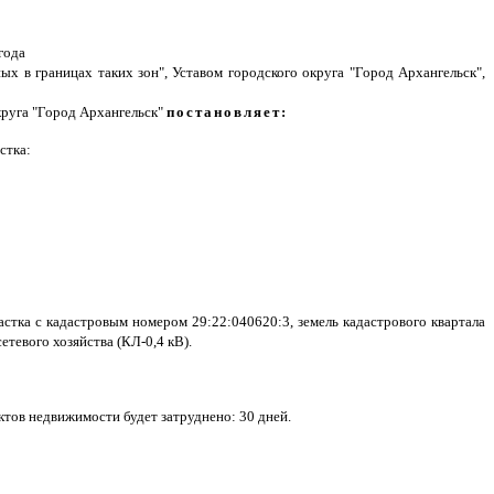
года
х в границах таких зон", Уставом городского округа "Город Архангельск",
круга "Город Архангельск"
постановляет:
стка:
стка с кадастровым номером 29:22:040620:3, земель кадастрового квартала
етевого хозяйства (КЛ-0,4 кВ).
ектов недвижимости будет затруднено: 30 дней.