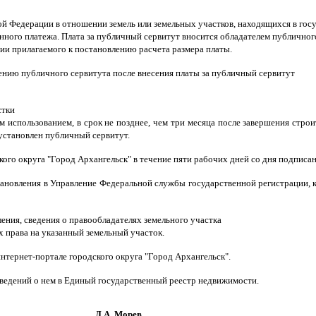
ской Федерации в отношении земель или земельных участков, находящихся в г
нного платежа. Плата за публичный сервитут вносится обладателем публично
ии прилагаемого к постановлению расчета размера платы.
лению публичного сервитута после внесения платы за публичный сервитут
стки
м использованием, в срок не позднее, чем три месяца после завершения строи
установлен публичный сервитут.
го округа "Город Архангельск" в течение пяти рабочих дней со дня подписа
тановления в Управление Федеральной службы государственной регистрации, 
ения, сведения о правообладателях земельного участка
 права на указанный земельный участок.
тернет-портале городского округа "Город Архангельск".
сведений о нем в Единый государственный реестр недвижимости.
орев