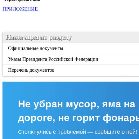
ПРИЛОЖЕНИЕ
Навигация по разделу
Официальные документы
Указы Президента Российской Федерации
Перечень документов
Не убран мусор, яма на
дороге, не горит фонар
Столкнулись с проблемой — сообщите о ней!