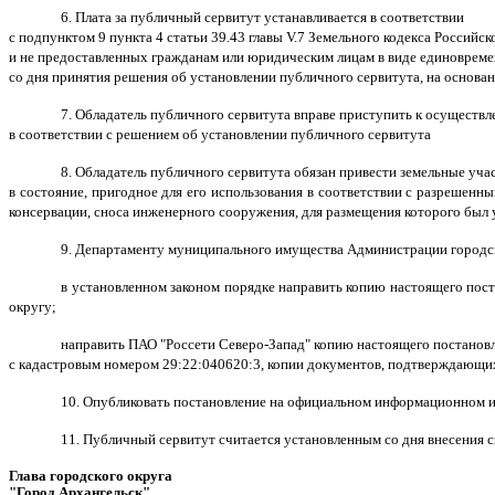
6. Плата за публичный сервитут устанавливается в соответствии
с подпунктом 9 пункта 4 статьи 39.43 главы V.7 Земельного кодекса Россий
и не предоставленных гражданам или юридическим лицам в виде единовреме
со дня принятия решения об установлении публичного сервитута, на основан
7. Обладатель публичного сервитута вправе приступить к осуществ
в соответствии с решением об установлении публичного сервитута
8. Обладатель публичного сервитута обязан привести земельные уча
в состояние, пригодное для его использования в соответствии с разрешенны
консервации, сноса инженерного сооружения, для размещения которого был 
9. Департаменту муниципального имущества Администрации городско
в установленном законом порядке направить копию настоящего пос
округу;
направить ПАО "Россети Северо-Запад" копию настоящего постановл
с кадастровым номером 29:22:040620:3, копии документов, подтверждающих
10. Опубликовать постановление на официальном информационном ин
11. Публичный сервитут считается установленным со дня внесения 
Глава городского округа
"Город Архангельск"
Д.А. М