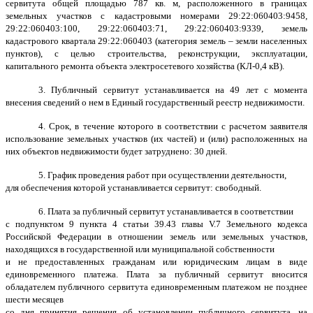
сервитута общей площадью 787 кв. м, расположенного в границах
земельных участков с кадастровыми номерами 29:22:060403:9458,
29:22:060403:100, 29:22:060403:71, 29:22:060403:9339, земель
кадастрового квартала 29:22:060403 (категория земель – земли населенных
пунктов), с целью строительства, реконструкции, эксплуатации,
капитального ремонта объекта электросетевого хозяйства (КЛ-0,4 кВ).
3. Публичный сервитут устанавливается на 49 лет с момента
внесения сведений о нем в Единый государственный реестр недвижимости.
4. Срок, в течение которого в соответствии с расчетом заявителя
использование земельных участков (их частей) и (или) расположенных на
них объектов недвижимости будет затруднено: 30 дней.
5. График проведения работ при осуществлении деятельности,
для обеспечения которой устанавливается сервитут: свободный.
6. Плата за публичный сервитут устанавливается в соответствии
с подпунктом 9 пункта 4 статьи 39.43 главы V.7 Земельного кодекса
Российской Федерации в отношении земель или земельных участков,
находящихся в государственной или муниципальной собственности
и не предоставленных гражданам или юридическим лицам в виде
единовременного платежа. Плата за публичный сервитут вносится
обладателем публичного сервитута единовременным платежом не позднее
шести месяцев
со дня принятия решения об установлении публичного сервитута, на