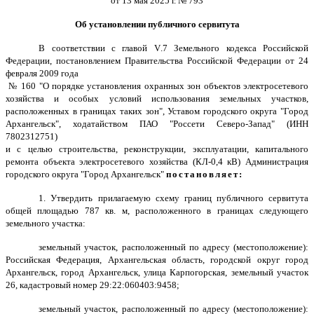
от 13 мая 2025 г. № 793
Об установлении публичного сервитута
В соответствии с главой
V
.7 Земельного кодекса Российской
Федерации, постановлением Правительства Российской Федерации от 24
февраля 2009 года
№ 160 "О порядке установления охранных зон объектов электросетевого
хозяйства и особых условий использования земельных участков,
расположенных в границах таких зон", Уставом городского округа "Город
Архангельск", ходатайством ПАО "Россети Северо-Запад" (ИНН
7802312751)
и с целью строительства, реконструкции, эксплуатации, капитального
ремонта объекта электросетевого хозяйства (КЛ-0,4 кВ) Администрация
городского округа "Город Архангельск"
постановляет:
1. Утвердить прилагаемую схему границ публичного сервитута
общей площадью 787 кв. м, расположенного в границах следующего
земельного участка:
земельный участок, расположенный по адресу (местоположение):
Российская Федерация, Архангельская область, городской округ город
Архангельск, город Архангельск, улица Карпогорская, земельный участок
26, кадастровый номер 29:22:060403:9458;
земельный участок, расположенный по адресу (местоположение):