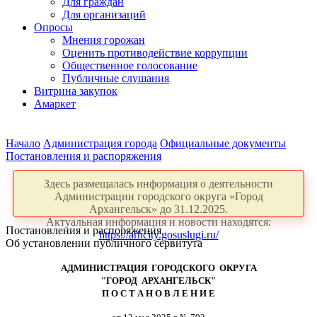
Для граждан
Для организаций
Опросы
Мнения горожан
Оценить противодействие коррупции
Общественное голосование
Публичные слушания
Витрина закупок
Амаркет
Начало
Администрация города
Официальные документы
Постановления и распоряжения
Здесь размещалась информация о деятельности
Администрации городского округа «Город
Архангельск» до 31.12.2025.
Актуальная информация и новости находятся:
Постановления и распоряжения
https://arhcity.gosuslugi.ru/
Об установлении публичного сервитута
АДМИНИСТРАЦИЯ ГОРОДСКОГО ОКРУГА
"ГОРОД АРХАНГЕЛЬСК"
П О С Т А Н О В Л Е Н И Е