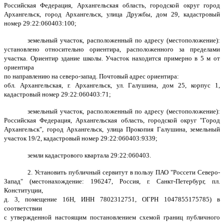
Российская Федерация, Архангельская область, городской округ город
Архангельск, город Архангельск, улица Дружбы, дом 29, кадастровый
номер 29:22:060403:100;
земельный участок, расположенный по адресу (местоположение):
установлено относительно ориентира, расположенного за пределами
участка. Ориентир здание школы. Участок находится примерно в 5 м от
ориентира
по направлению на северо-запад. Почтовый адрес ориентира:
обл. Архангельская, г. Архангельск, ул. Галушина, дом 25, корпус 1,
кадастровый номер 29:22:060403:71;
земельный участок, расположенный по адресу (местоположение):
Российская Федерация, Архангельская область, городской округ "Город
Архангельск", город Архангельск, улица Прокопия Галушина, земельный
участок 19/2, кадастровый номер 29:22:060403:9339;
земли кадастрового квартала 29:22:060403.
2. Установить публичный сервитут в пользу ПАО "Россети Северо-
Запад" (местонахождение: 196247, Россия, г. Санкт-Петербург, пл.
Конституции,
д. 3, помещение 16Н, ИНН 7802312751, ОГРН 1047855175785) в
соответствии
с утвержденной настоящим постановлением схемой границ публичного