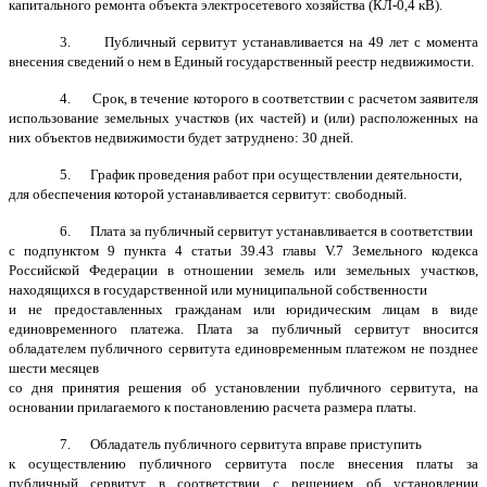
капитального ремонта объекта электросетевого хозяйства (КЛ-0,4 кВ).
3. Публичный сервитут устанавливается на 49 лет с момента
внесения сведений о нем в Единый государственный реестр недвижимости.
4. Срок, в течение которого в соответствии с расчетом заявителя
использование земельных участков (их частей) и (или) расположенных на
них объектов недвижимости будет затруднено: 30 дней.
5. График проведения работ при осуществлении деятельности,
для обеспечения которой устанавливается сервитут: свободный.
6. Плата за публичный сервитут устанавливается в соответствии
с подпунктом 9 пункта 4 статьи 39.43 главы V.7 Земельного кодекса
Российской Федерации в отношении земель или земельных участков,
находящихся в государственной или муниципальной собственности
и не предоставленных гражданам или юридическим лицам в виде
единовременного платежа. Плата за публичный сервитут вносится
обладателем публичного сервитута единовременным платежом не позднее
шести месяцев
со дня принятия решения об установлении публичного сервитута, на
основании прилагаемого к постановлению расчета размера платы.
7. Обладатель публичного сервитута вправе приступить
к осуществлению публичного сервитута после внесения платы за
публичный сервитут в соответствии с решением об установлении