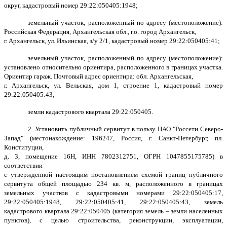
округ, кадастровый номер 29:22:050405:1948;
земельный участок, расположенный по адресу (местоположение):
Российская Федерация, Архангельская обл., г.о. город Архангельск,
г. Архангельск, ул. Ильинская, з/у 2/1, кадастровый номер 29:22:050405:41;
земельный участок, расположенный по адресу (местоположение):
установлено относительно ориентира, расположенного в границах участка.
Ориентир гараж. Почтовый адрес ориентира: обл. Архангельская,
г. Архангельск, ул. Вельская, дом 1, строение 1, кадастровый номер
29:22:050405:43;
земли кадастрового квартала 29:22:050405.
2. Установить публичный сервитут в пользу ПАО "Россети Северо-
Запад" (местонахождение: 196247, Россия, г. Санкт-Петербург, пл.
Конституции,
д. 3, помещение 16Н, ИНН 7802312751, ОГРН 1047855175785) в
соответствии
с утвержденной настоящим постановлением схемой границ публичного
сервитута общей площадью 234 кв. м, расположенного в границах
земельных участков с кадастровыми номерами 29:22:050405:17,
29:22:050405:1948, 29:22:050405:41, 29:22:050405:43, земель
кадастрового квартала 29:22:050405 (категория земель – земли населенных
пунктов), с целью строительства, реконструкции, эксплуатации,