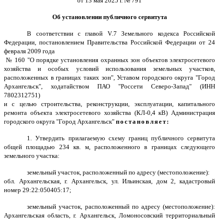
от 13 мая 2025 г. № 791
Об установлении публичного сервитута
В соответствии с главой
V
.7 Земельного кодекса Российской
Федерации, постановлением Правительства Российской Федерации от 24
февраля 2009 года
№ 160 "О порядке установления охранных зон объектов электросетевого
хозяйства и особых условий использования земельных участков,
расположенных в границах таких зон", Уставом городского округа "Город
Архангельск", ходатайством ПАО "Россети Северо-Запад" (ИНН
7802312751)
и с целью строительства, реконструкции, эксплуатации, капитального
ремонта объекта электросетевого хозяйства (КЛ-0,4 кВ) Администрация
городского округа "Город Архангельск"
постановляет:
1. Утвердить прилагаемую схему границ публичного сервитута
общей площадью 234 кв. м, расположенного в границах следующего
земельного участка:
земельный участок, расположенный по адресу (местоположение):
обл. Архангельская, г. Архангельск, ул. Ильинская, дом 2, кадастровый
номер 29:22:050405:17;
земельный участок, расположенный по адресу (местоположение):
Архангельская область, г. Архангельск, Ломоносовский территориальный