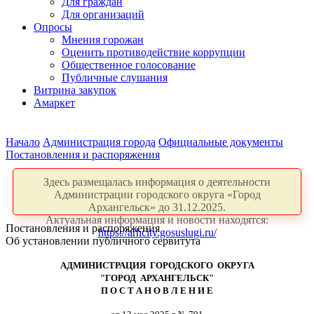
Для граждан
Для организаций
Опросы
Мнения горожан
Оценить противодействие коррупции
Общественное голосование
Публичные слушания
Витрина закупок
Амаркет
Начало
Администрация города
Официальные документы
Постановления и распоряжения
Здесь размещалась информация о деятельности
Администрации городского округа «Город
Архангельск» до 31.12.2025.
Актуальная информация и новости находятся:
Постановления и распоряжения
https://arhcity.gosuslugi.ru/
Об установлении публичного сервитута
АДМИНИСТРАЦИЯ ГОРОДСКОГО ОКРУГА
"ГОРОД АРХАНГЕЛЬСК"
П О С Т А Н О В Л Е Н И Е