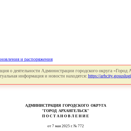
новления и распоряжения
ция о деятельности Администрации городского округа «Город А
туальная информация и новости находятся:
https://arhcity.gosuslugi
АДМИНИСТРАЦИЯ ГОРОДСКОГО ОКРУГА
"ГОРОД АРХАНГЕЛЬСК"
П О С Т А Н О В Л Е Н И Е
от 7 мая 2025 г. № 772