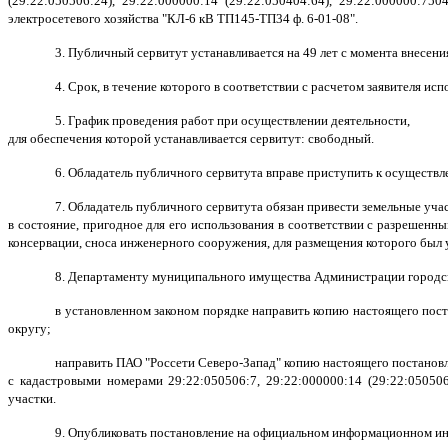
(29:22:050506:24), 29:22:000000:14 (29:22:050404:64), 29:22:000000:75
электросетевого хозяйства "КЛ-6 кВ ТП145-ТП34 ф. 6-01-08".
3. Публичный сервитут устанавливается на 49 лет с момента внесен
4. Срок, в течение которого в соответствии с расчетом заявителя и
5. График проведения работ при осуществлении деятельности,
для обеспечения которой устанавливается сервитут: свободный.
6. Обладатель публичного сервитута вправе приступить к осуществ
7. Обладатель публичного сервитута обязан привести земельные уча
в состояние, пригодное для его использования в соответствии с разрешенны
консервации, сноса инженерного сооружения, для размещения которого был 
8. Департаменту муниципального имущества Администрации городско
в установленном законом порядке направить копию настоящего пос
округу;
направить ПАО "Россети Северо-Запад" копию настоящего постановл
с кадастровыми номерами 29:22:050506:7, 29:22:000000:14 (29:22:050506
участки.
9. Опубликовать постановление на официальном информационном инт