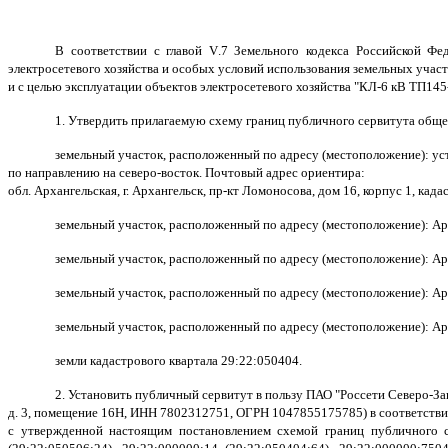
В соответствии с главой
V
.7 Земельного кодекса Российской Ф
электросетевого хозяйства и особых условий использования земельных участ
и с целью эксплуатации объектов электросетевого хозяйства "КЛ-6 кВ ТП14
1. Утвердить прилагаемую схему границ публичного сервитута обще
земельный участок, расположенный по адресу (местоположение): ус
по направлению на северо-восток. Почтовый адрес ориентира:
обл. Архангельская, г. Архангельск, пр-кт Ломоносова, дом 16, корпус 1, ка
земельный участок, расположенный по адресу (местоположение): Арха
земельный участок, расположенный по адресу (местоположение): Арха
земельный участок, расположенный по адресу (местоположение): Арх
земельный участок, расположенный по адресу (местоположение): Арх
земли кадастрового квартала 29:22:050404.
2. Установить публичный сервитут в пользу ПАО "Россети Северо-Зап
д. 3, помещение 16Н, ИНН 7802312751, ОГРН 1047855175785) в соответств
с утвержденной настоящим постановлением схемой границ публичного с