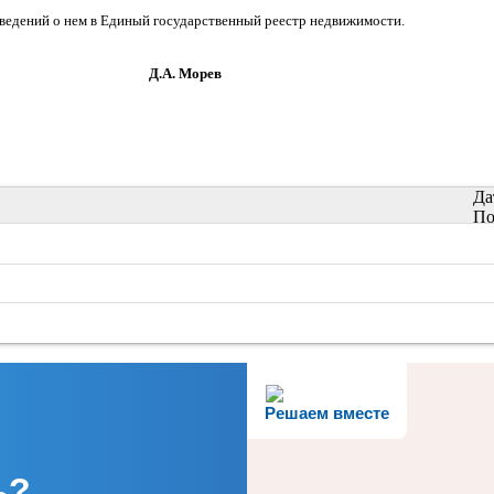
сведений о нем в Единый государственный реестр недвижимости.
орев
Да
По
Решаем вместе
ь?