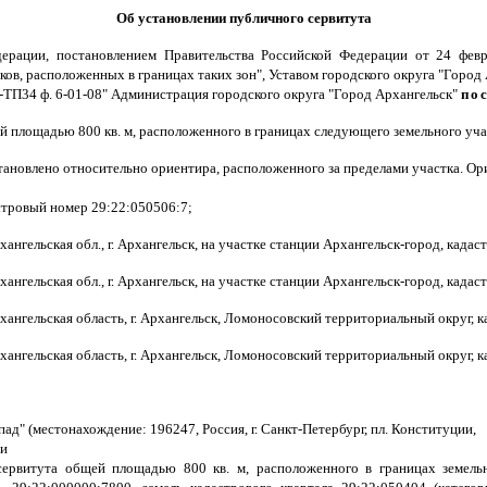
Об установлении публичного сервитута
едерации, постановлением Правительства Российской Федерации от 24 фе
ков, расположенных в границах таких зон", Уставом городского округа "Горо
5-ТП34 ф. 6-01-08" Администрация городского округа "Город Архангельск"
по
й площадью 800 кв. м, расположенного в границах следующего земельного уча
тановлено относительно ориентира, расположенного за пределами участка. Ор
дастровый номер 29:22:050506:7;
нгельская обл., г. Архангельск, на участке станции Архангельск-город, када
нгельская обл., г. Архангельск, на участке станции Архангельск-город, када
ангельская область, г. Архангельск, Ломоносовский территориальный округ, 
ангельская область, г. Архангельск, Ломоносовский территориальный округ, 
ад" (местонахождение: 196247, Россия, г. Санкт-Петербург, пл. Конституции,
ии
ервитута общей площадью 800 кв. м, расположенного в границах земельн