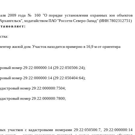
враля 2009 года № 160 "О порядке установления охранных зон объектов
д Архангельск", ходатайством ПАО "Россети Северо-Запад" (ИНН 7802312751)
становляет:
стка:
иентир жилой дом. Участок находится примерно в 16,9 м от ориентира
стровый номер 29:22:000000:14 (29:22:050506:24);
стровый номер 29:22:000000:14 (29:22:050404:64);
кадастровый номер 29:22:000000:7504;
кадастровый номер 29:22:000000:7800;
ых участков с кадастровыми номерами 29:22:050506:7, 29:22:000000:14