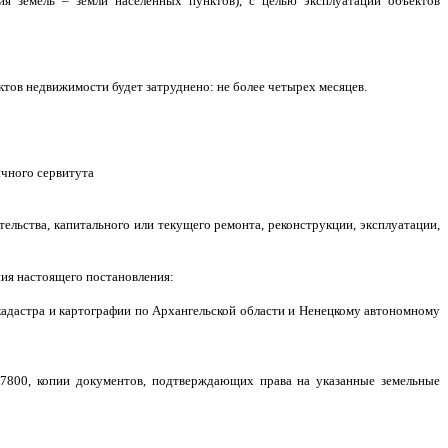
ория земель – земли населенных пунктов), с целью эксплуатации объектов
ектов недвижимости будет затруднено: не более четырех месяцев.
ичного сервитута
тельства, капитального или текущего ремонта, реконструкции, эксплуатации,
ния настоящего постановления:
кадастра и картографии по Архангельской области и Ненецкому автономному
00:7800, копии документов, подтверждающих права на указанные земельные