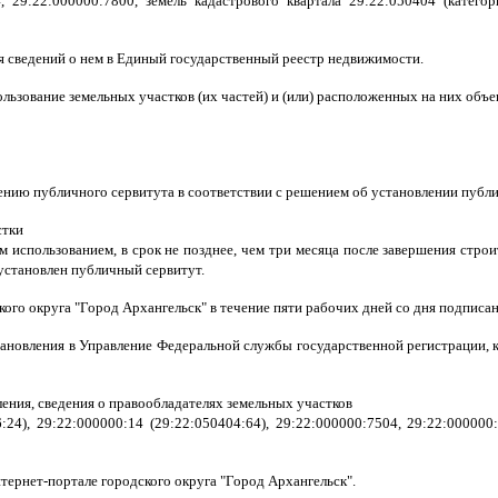
04, 29:22:000000:7800, земель кадастрового квартала 29:22:050404 (катег
ия сведений о нем в Единый государственный реестр недвижимости.
спользование земельных участков (их частей) и (или) расположенных на них объ
лению публичного сервитута в соответствии с решением об установлении публ
стки
м использованием, в срок не позднее, чем три месяца после завершения строи
установлен публичный сервитут.
го округа "Город Архангельск" в течение пяти рабочих дней со дня подписа
тановления в Управление Федеральной службы государственной регистрации, 
ения, сведения о правообладателях земельных участков
:24), 29:22:000000:14 (29:22:050404:64), 29:22:000000:7504, 29:22:0000
ернет-портале городского округа "Город Архангельск".