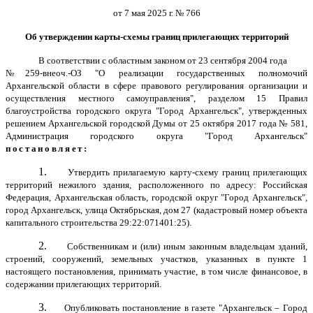
от 7 мая 2025 г. № 766
Об утверждении карты-схемы границ прилегающих территорий
В соответствии с областным законом от 23 сентября 2004 года
№259-внеоч.-ОЗ "О реализации государственных полномочий
Архангельской области в сфере правового регулирования организации и
осуществления местного самоуправления", разделом 15 Правил
благоустройства городского округа "Город Архангельск", утвержденных
решением Архангельской городской Думы от 25 октября 2017 года № 581,
Администрация городского округа "Город Архангельск"
постановляет:
1.
Утвердить прилагаемую карту-схему границ прилегающих
территорий нежилого здания, расположенного по адресу: Российская
Федерация, Архангельская область, городской округ "Город Архангельск",
город Архангельск, улица Октябрьская, дом 27 (кадастровый номер объекта
капитального строительства 29:22:071401:25).
2.
Собственникам и (или) иным законным владельцам зданий,
строений, сооружений, земельных участков, указанных в пункте 1
настоящего постановления, принимать участие, в том числе финансовое, в
содержании прилегающих территорий.
3.
Опубликовать постановление в газете "Архангельск – Город