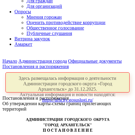
Для граждан
Для организаций
Опросы
Мнения горожан
Оценить противодействие коррупции
Общественное голосование
Публичные слушания
Витрина закупок
Амаркет
Начало
Администрация города
Официальные документы
Постановления и распоряжения
Здесь размещалась информация о деятельности
Администрации городского округа «Город
Архангельск» до 31.12.2025.
Актуальная информация и новости находятся:
Постановления и распоряжения
https://arhcity.gosuslugi.ru/
Об утверждении карты-схемы границ прилегающих
территорий
АДМИНИСТРАЦИЯ ГОРОДСКОГО ОКРУГА
"ГОРОД АРХАНГЕЛЬСК"
П О С Т А Н О В Л Е Н И Е