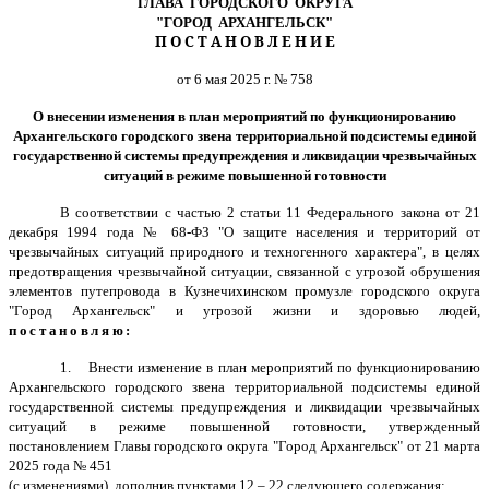
ГЛАВА ГОРОДСКОГО ОКРУГА
"ГОРОД АРХАНГЕЛЬСК"
П О С Т А Н О В Л Е Н И Е
от 6 мая 2025 г. № 758
О внесении изменения в план мероприятий по функционированию
Архангельского городского звена территориальной подсистемы единой
государственной системы предупреждения и ликвидации чрезвычайных
ситуаций в режиме повышенной готовности
В соответствии с частью 2 статьи 11 Федерального закона от 21
декабря 1994 года № 68-ФЗ "О защите населения и территорий от
чрезвычайных ситуаций природного и техногенного характера", в целях
предотвращения чрезвычайной ситуации, связанной с угрозой обрушения
элементов
путепровода в Кузнечихинском промузле городского округа
"Город Архангельск" и угрозой жизни и здоровью людей,
постановляю:
1.
Внести изменение в план мероприятий по функционированию
Архангельского городского звена территориальной подсистемы единой
государственной системы предупреждения и ликвидации чрезвычайных
ситуаций в режиме повышенной готовности, утвержденный
постановлением Главы городского округа "Город Архангельск" от 21 марта
2025 года № 451
(с изменениями), дополнив пунктами 12 – 22 следующего содержания: