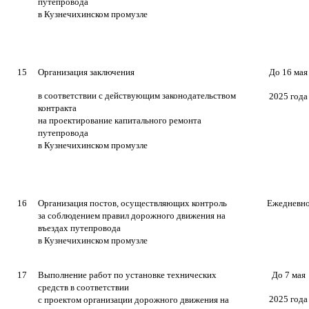
путепровода
в Кузнечихинском промузле
15
Организация заключения
До 16 мая
в соответствии с действующим законодательством
2025 года
контракта
на проектирование капитального ремонта
путепровода
в Кузнечихинском промузле
16
Организация постов, осуществляющих контроль
Ежедневн
за соблюдением правил дорожного движения на
въездах путепровода
в Кузнечихинском промузле
17
Выполнение работ по установке технических
Д
о 7 мая
средств в соответствии
2025 года
с проектом организации дорожного движения на