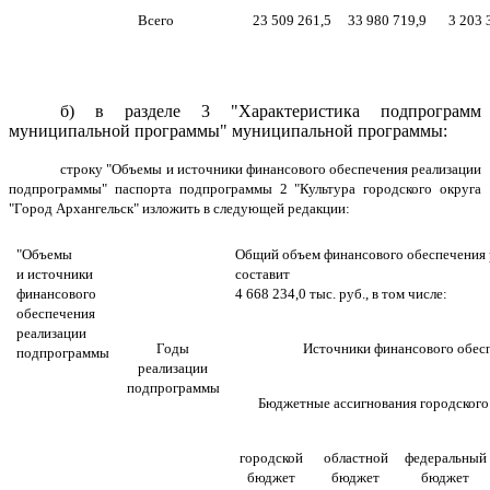
Всего
23 509 261,5
33 980 719,9
3 203 
б) в разделе 3 "Характеристика подпрограмм
муниципальной программы" муниципальной программы:
строку "Объемы и источники финансового обеспечения реализации
подпрограммы" паспорта подпрограммы 2 "Культура городского округа
"Город Архангельск" изложить в следующей редакции:
"Объемы
Общий объем финансового обеспечения
и источники
составит
финансового
4 668 234,0 тыс. руб., в том числе:
обеспечения
реализации
Годы
Источники финансового обесп
подпрограммы
реализации
подпрограммы
Бюджетные ассигнования городского
городской
областной
федеральный
бюджет
бюджет
бюджет