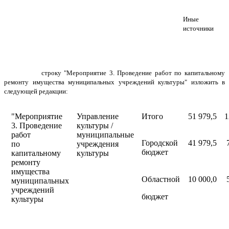
Иные
источники
строку "Мероприятие 3. Проведение работ по капитальному
ремонту имущества муниципальных учреждений культуры" изложить в
следующей редакции:
"Мероприятие
Управление
Итого
51 979,5
1
3. Проведение
культуры /
работ
муниципальные
Городской
41 979,5
по
учреждения
бюджет
капитальному
культуры
ремонту
имущества
Областной
10 000,0
муниципальных
учреждений
бюджет
культуры