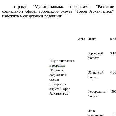
строку "
М
униципальная программа "Развитие
социальной сферы городского округа "Город Архангельск"
изложить в следующей редакции:
Всего
Итого
8 5
Городской
3 1
бюджет
"Муниципальная
программа
"Развитие
Областной
4 8
социальной
бюджет
сферы
городского
округа "Город
Федеральный
500
Архангельск"
бюджет
Иные
1
источники