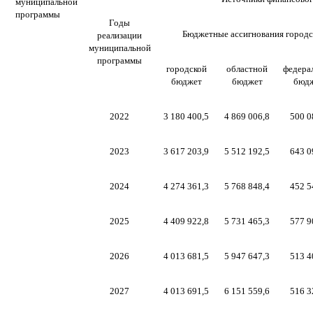
муниципальной
программы
Годы
Бюджетные ассигнования городс
реализации
муниципальной
программы
городской
областной
федера
бюджет
бюджет
бюд
2022
3 180 400,5
4 869 006,8
500 0
2023
3 617 203,9
5 512 192,5
643 0
2024
4 274 361,3
5 768 848,4
452 5
2025
4 409 922,8
5 731 465,3
577 9
2026
4 013 681,5
5 947 647,3
513 4
2027
4 013 691,5
6 151 559,6
516 3