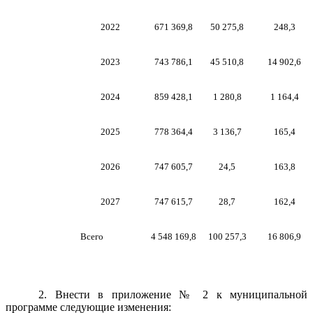
2022
671 369,8
50 275,8
248,3
2023
743 786,1
45 510,8
14 902,6
2024
859 428,1
1 280,8
1 164,4
2025
778 364,4
3 136,7
165,4
2026
747 605,7
24,5
163,8
2027
747 615,7
28,7
162,4
Всего
4 548 169,8
100 257,3
16 806,9
2. Внести в приложение № 2 к муниципальной
программе следующие изменения: