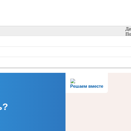
Да
По
Решаем вместе
ь?