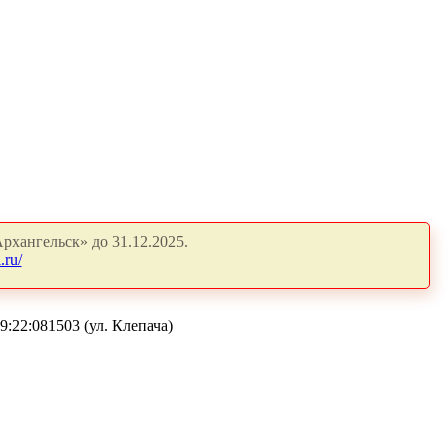
рхангельск» до 31.12.2025.
.ru/
:22:081503 (ул. Клепача)