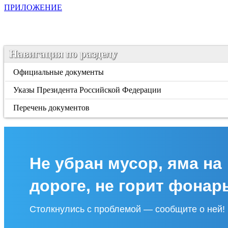
ПРИЛОЖЕНИЕ
Навигация по разделу
Официальные документы
Указы Президента Российской Федерации
Перечень документов
Не убран мусор, яма на
дороге, не горит фонар
Столкнулись с проблемой — сообщите о ней!