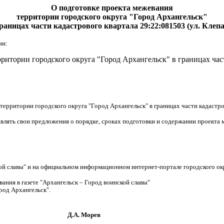
О подготовке проекта межевания
территории городского округа "Город Архангельск"
границах части кадастрового квартала 29:22:081503 (ул. Клепа
ии:
рритории городского округа "Город Архангельск" в границах
час
 территории городского округа "Город Архангельск" в границах
части кадастро
авлять свои предложения о порядке, сроках подготовки и содержании проекта
кой славы" и на официальном информационном интернет-портале городского ок
вания в газете "Архангельск – Город воинской славы"
род Архангельск".
орев