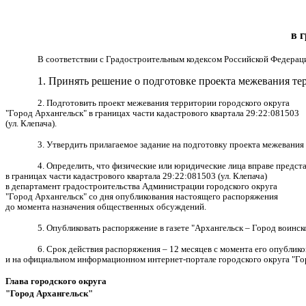
в 
В соответствии с Градостроительным кодексом Российской Федерац
1. Принять решение о подготовке проекта межевания те
2. Подготовить проект межевания территории городского округа
"Город Архангельск" в границах
части кадастрового квартала 29:22:081503
(ул. Клепача).
3. Утвердить прилагаемое задание на подготовку проекта межевания
4. Определить, что физические или юридические лица вправе предст
в границах
части кадастрового квартала 29:22:081503 (ул. Клепача)
в департамент градостроительства Администрации городского округа
"Город Архангельск" со дня опубликования настоящего распоряжения
до момента назначения общественных обсуждений.
5. Опубликовать распоряжение в газете "Архангельск – Город воинс
6. Срок действия распоряжения – 12 месяцев с момента его опублико
и на официальном информационном интернет-портале городского округа "Го
Глава городского округа
"Город Архангельск"
Д.А. М