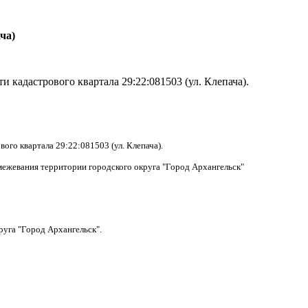
ча)
ти кадастрового квартала 29:22:081503 (ул. Клепача).
вого квартала 29:22:081503 (ул. Клепача).
 межевания территории городского округа "Город Архангельск"
руга "Город Архангельск".