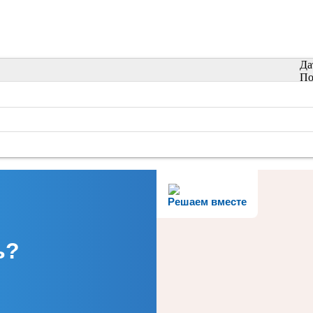
Да
По
Решаем вместе
ь?