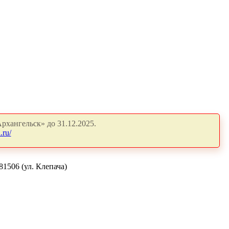
рхангельск» до 31.12.2025.
.ru/
1506 (ул. Клепача)