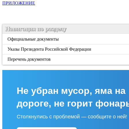
ПРИЛОЖЕНИЕ
Навигация по разделу
Официальные документы
Указы Президента Российской Федерации
Перечень документов
Не убран мусор, яма на
дороге, не горит фонар
Столкнулись с проблемой — сообщите о ней!