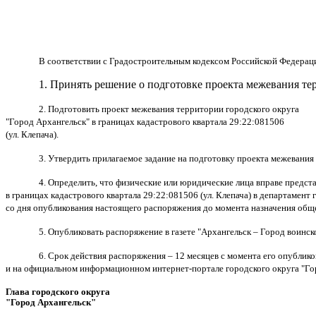
В соответствии с Градостроительным кодексом Российской Федерац
1. Принять решение о подготовке проекта межевания те
2. Подготовить проект межевания территории городского округа
"Город Архангельск" в границах
кадастрового квартала 29:22:081506
(ул. Клепача).
3. Утвердить прилагаемое задание на подготовку проекта межевания
4. Определить, что физические или юридические лица вправе предст
в границах
кадастрового квартала 29:22:081506 (ул. Клепача) в департамен
со дня опубликования настоящего распоряжения до момента назначения об
5. Опубликовать распоряжение в газете "Архангельск – Город воинс
6. Срок действия распоряжения – 12 месяцев с момента его опублико
и на официальном информационном интернет-портале городского округа "Го
Глава городского округа
"Город Архангельск"
Д.А. 