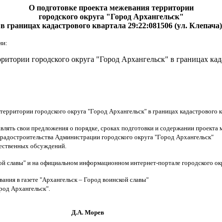
О подготовке проекта межевания территории
городского округа "Город Архангельск"
в границах кадастрового квартала 29:22:081506 (ул. Клепача)
ии:
рритории городского округа "Город Архангельск" в границах
кад
 территории городского округа "Город Архангельск" в границах
кадастрового к
авлять свои предложения о порядке, сроках подготовки и содержании проекта
т градостроительства Администрации городского округа "Город Архангельск"
щественных обсуждений.
кой славы" и на официальном информационном интернет-портале городского ок
вания в газете "Архангельск – Город воинской славы"
род Архангельск".
Морев