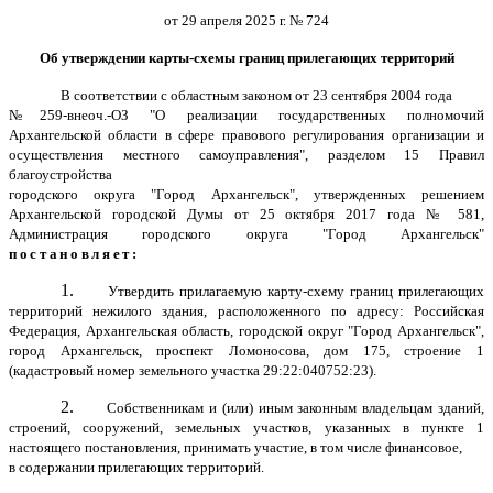
от 29 апреля 2025 г. № 724
Об утверждении карты-схемы границ прилегающих территорий
В соответствии с областным законом от 23 сентября 2004 года
№259-внеоч.-ОЗ "О реализации государственных полномочий
Архангельской области в сфере правового регулирования организации и
осуществления местного самоуправления", разделом 15 Правил
благоустройства
городского округа "Город Архангельск", утвержденных решением
Архангельской городской Думы от 25 октября 2017 года № 581,
Администрация городского округа "Город Архангельск"
постановляет:
1.
Утвердить прилагаемую карту-схему границ прилегающих
территорий нежилого здания, расположенного по адресу: Российская
Федерация, Архангельская область, городской округ "Город Архангельск",
город Архангельск, проспект Ломоносова, дом 175, строение 1
(кадастровый номер земельного участка 29:22:040752:23).
2.
Собственникам и (или) иным законным владельцам зданий,
строений, сооружений, земельных участков, указанных в пункте 1
настоящего постановления, принимать участие, в том числе финансовое,
в содержании прилегающих территорий.