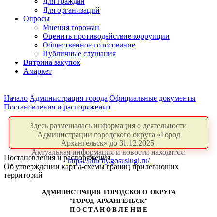
Для граждан
Для организаций
Опросы
Мнения горожан
Оценить противодействие коррупции
Общественное голосование
Публичные слушания
Витрина закупок
Амаркет
Начало
Администрация города
Официальные документы
Постановления и распоряжения
Здесь размещалась информация о деятельности
Администрации городского округа «Город
Архангельск» до 31.12.2025.
Актуальная информация и новости находятся:
Постановления и распоряжения
https://arhcity.gosuslugi.ru/
Об утверждении карты-схемы границ прилегающих
территорий
АДМИНИСТРАЦИЯ ГОРОДСКОГО ОКРУГА
"ГОРОД АРХАНГЕЛЬСК"
П О С Т А Н О В Л Е Н И Е