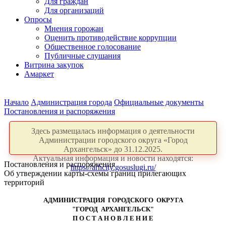
Для граждан
Для организаций
Опросы
Мнения горожан
Оценить противодействие коррупции
Общественное голосование
Публичные слушания
Витрина закупок
Амаркет
Начало
Администрация города
Официальные документы
Постановления и распоряжения
Здесь размещалась информация о деятельности
Администрации городского округа «Город
Архангельск» до 31.12.2025.
Актуальная информация и новости находятся:
Постановления и распоряжения
https://arhcity.gosuslugi.ru/
Об утверждении карты-схемы границ прилегающих
территорий
АДМИНИСТРАЦИЯ ГОРОДСКОГО ОКРУГА
"ГОРОД АРХАНГЕЛЬСК"
П О С Т А Н О В Л Е Н И Е