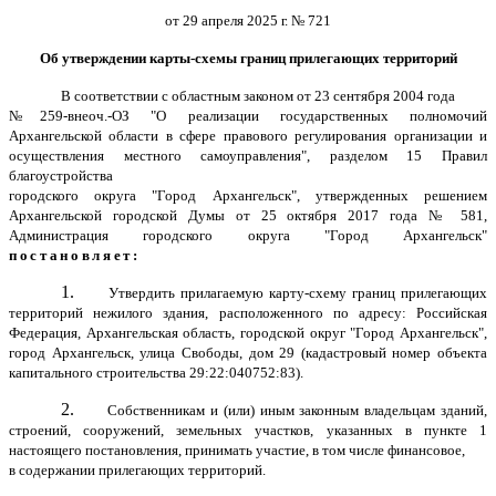
от 29 апреля 2025 г. № 721
Об утверждении карты-схемы границ прилегающих территорий
В соответствии с областным законом от 23 сентября 2004 года
№259-внеоч.-ОЗ "О реализации государственных полномочий
Архангельской области в сфере правового регулирования организации и
осуществления местного самоуправления", разделом 15 Правил
благоустройства
городского округа "Город Архангельск", утвержденных решением
Архангельской городской Думы от 25 октября 2017 года № 581,
Администрация городского округа "Город Архангельск"
постановляет:
1.
Утвердить прилагаемую карту-схему границ прилегающих
территорий нежилого здания, расположенного по адресу: Российская
Федерация, Архангельская область, городской округ "Город Архангельск",
город Архангельск, улица Свободы, дом 29 (кадастровый номер объекта
капитального строительства 29:22:040752:83).
2.
Собственникам и (или) иным законным владельцам зданий,
строений, сооружений, земельных участков, указанных в пункте 1
настоящего постановления, принимать участие, в том числе финансовое,
в содержании прилегающих территорий.