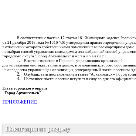
В соответствии с частью 17 статьи 161 Жилищного кодекса Российс
от 21 декабря 2018 года № 1616 "Об утверждении правил определения упра
в отношении которого собственниками помещений в многоквартирном доме
не выбран способ управления таким домом или выбранный способ управления
городского округа "Город Архангельск"
постановляет:
1.
Внести изменение в Перечень управляющих организаций
для управления многоквартирным домом, в отношении которого собственник
не определена управляющая организация, утвержденный постановлением Адми
2.
Опубликовать постановление в газете "Архангельск – Город вои
3.
Настоящее постановление вступает в силу со дня его официальн
Глава городского округа
"Город Архангельск"
Д.А. 
ПРИЛОЖЕНИЕ
Навигация по разделу