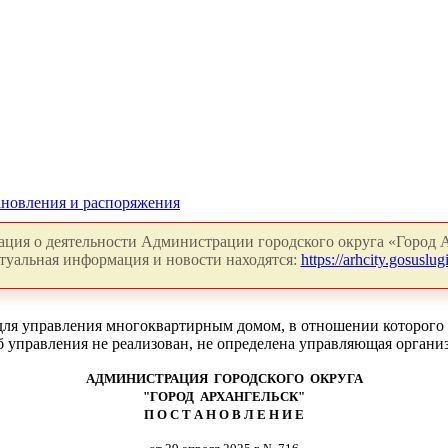
новления и распоряжения
ция о деятельности Администрации городского округа «Город А
туальная информация и новости находятся:
https://arhcity.gosuslugi
для управления многоквартирным домом, в отношении которого
 управления не реализован, не определена управляющая органи
АДМИНИСТРАЦИЯ ГОРОДСКОГО ОКРУГА
"ГОРОД АРХАНГЕЛЬСК"
П О С Т А Н О В Л Е Н И Е