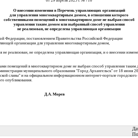
от 29 апреля 2025 г. № 716
О внесении изменения в Перечень управляющих организаций
для управления многоквартирным домом, в отношении которого
собственниками помещений в многоквартирном доме не выбран способ
управления таким домом или выбранный способ управления
не реализован, не определена управляющая организация
кой Федерации, постановлением Правительства Российской Федерации
вляющей организации для управления многоквартирным домом,
 не реализован, не определена управляющая организация, и о внесении изме
ами помещений в многоквартирном доме не выбран способ управления таким 
нистрации муниципального образования "Город Архангельск" от 18 июня 2019
нской славы" и на официальном информационном интернет-портале городского 
ого опубликования.
Морев
Да
По