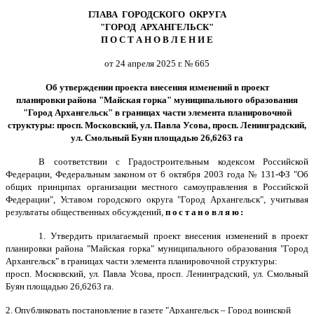
ГЛАВА ГОРОДСКОГО ОКРУГА
"ГОРОД АРХАНГЕЛЬСК"
П О С Т А Н О В Л Е Н И Е
от 24 апреля 2025 г. № 665
Об утверждении проекта внесения изменений в проект
планировки района "Майская горка" муниципального образования
"Город Архангельск" в границах части элемента планировочной
структуры: просп. Московский, ул. Павла Усова, просп. Ленинградский,
ул. Смольный Буян площадью 26,6263 га
В соответствии с Градостроительным кодексом Российской
Федерации, Федеральным законом от 6 октября 2003 года № 131-ФЗ "Об
общих принципах организации местного самоуправления в Российской
Федерации", Уставом городского округа "Город Архангельск", учитывая
результаты общественных обсуждений,
постановляю:
1. Утвердить прилагаемый проект внесения изменений в проект
планировки района "Майская горка" муниципального образования "Город
Архангельск" в границах части элемента планировочной структуры:
просп. Московский, ул. Павла Усова, просп. Ленинградский, ул. Смольный
Буян площадью 26,6263 га.
2. Опубликовать постановление в газете "Архангельск – Город воинской