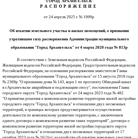
"ГОРОД АРХАНГЕЛЬСК"
РАСПОРЯЖЕНИЕ
от 24 апреля 2025 г. № 1999р
Об изъятии земельного участка и жилых помещений, о признании
утратившим силу распоряжения Администрации муниципального
образования "Город Архангельск" от 4 марта 2020 года № 813р
В соответствии с Земельным кодексом Российской Федерации,
Жилищным кодексом Российской Федерации, Градостроительным кодексом
Российской Федерации, на основании распоряжения заместителя Главы
муниципального образования "Город Архангельск" от 15 августа 2018 года
№ 2369р "О признании дома № 143, корп.1 по проспекту Обводный канал
в г.Архангельске аварийным и подлежащим сносу", постановления Главы
городского округа "Город Архангельск" от 24 марта 2023 года № 482
"О принятии решения о комплексном развитии территории жилой застройки
городского округа "Город Архангельск" в отношении двух несмежных
территорий, в границах которых предусматривается осуществление
деятельности по комплексному развитию территории, с заключением
одного договора о комплексном развитии таких территорий", договора о
комплексном развитии территории жилой застройки городского округа
"Город Архангельск" в отношении двух несмежных территорий от 17
октября 2023 года № 16/2(о), ходатайства об изъятии земельных участков