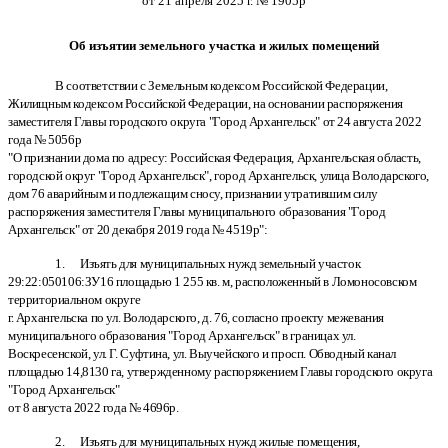
от 21 апреля 2025 г. № 1905р
Об изъятии земельного участка и жилых помещений
В соответствии с Земельным кодексом Российской Федерации,
Жилищным кодексом Российской Федерации, на основании распоряжения
заместителя Главы городского округа "Город Архангельск" от 24 августа 2022
года № 5056р
"О признании дома по адресу: Российская Федерация, Архангельская область,
городской округ "Город Архангельск", город Архангельск, улица Володарского,
дом 76 аварийным и подлежащим сносу, признании утратившим силу
распоряжения заместителя Главы муниципального образования "Город
Архангельск" от 20 декабря 2019 года № 4519р":
1. Изъять для муниципальных нужд земельный участок
29:22:050106:ЗУ16 площадью 1 255 кв. м, расположенный в Ломоносовском
территориальном округе
г. Архангельска по ул. Володарского, д. 76, согласно проекту межевания
муниципального образования "Город Архангельск" в границах ул.
Воскресенской, ул. Г. Суфтина, ул. Выучейского и просп. Обводный канал
площадью 14,8130 га, утвержденному распоряжением Главы городского округа
"Город Архангельск"
от 8 августа 2022 года № 4696р.
2. Изъять для муниципальных нужд жилые помещения,