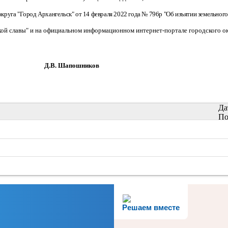
руга "Город Архангельск" от 14 февраля 2022 года № 796р "Об изъятии земельног
ской славы" и на официальном информационном интернет-портале городского ок
шников
Да
По
Решаем вместе