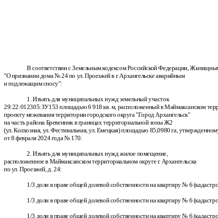
В соответствии с Земельным кодексом Российской Федерации, Жилищным 
"О признании дома № 24 по ул. Проезжей в г. Архангельске аварийным
и подлежащим сносу":
1. Изъять для муниципальных нужд земельный участок
29:22:012305:ЗУ153 площадью 6 918 кв. м, расположенный в Маймаксанском террит
проекту межевания территории городского округа "Город Архангельск"
на часть района Бревенник в границах территориальной зоны Ж2
(ул. Колхозная, ул. Фестивальная, ул. Емецкая) площадью 85,0980 га, утвержденн
от 8 февраля 2024 года № 170.
2. Изъять для муниципальных нужд жилое помещение,
расположенное в Маймаксанском территориальном округе г. Архангельска
по ул. Проезжей, д. 24:
1/3 доли в праве общей долевой собственности на квартиру № 6 (кадастр
1/3 доли в праве общей долевой собственности на квартиру № 6 (кадастр
1/3 доли в праве общей долевой собственности на квартиру № 6 (кадастр