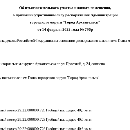
Об изъятии земельного участка и жилого помещения,
о признании утратившим силу распоряжения Администрации
городского округа "Город Архангельск"
от 14 февраля 2022 года № 796р
кодексом Российской Федерации, на основании распоряжения заместителя Главы му
ориальном округе г. Архангельска по ул. Проезжей, д. 24, согласно
ому постановлением Главы городского округа "Город Архангельск"
овый номер 29:22:000000:7281) общей площадью 40,6 кв. м;
овый номер 29:22:000000:7281) общей площадью 40,6 кв. м;
овый номер 29:22:000000:7281) общей площадью 40,6 кв. м.