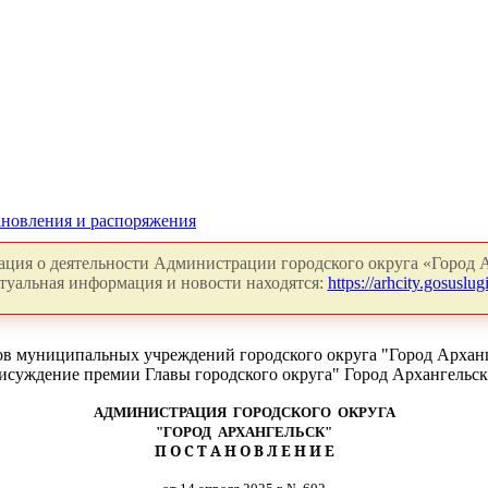
новления и распоряжения
ция о деятельности Администрации городского округа «Город А
туальная информация и новости находятся:
https://arhcity.gosuslugi
ов муниципальных учреждений городского округа "Город Арханг
исуждение премии Главы городского округа" Город Архангельск"
АДМИНИСТРАЦИЯ ГОРОДСКОГО ОКРУГА
"ГОРОД АРХАНГЕЛЬСК"
П О С Т А Н О В Л Е Н И Е