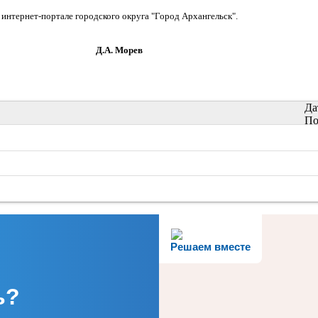
тернет-портале городского округа "Город Архангельск".
орев
Да
По
Решаем вместе
ь?