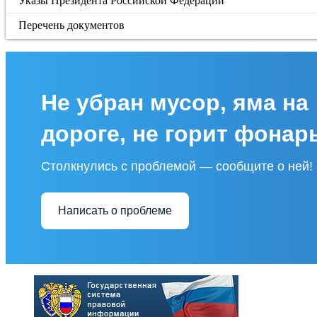
Указы Президента Российской Федерации
Перечень документов
Не убран мусор, яма на
дороге, не горит фонар
Столкнулись с проблемой — сообщите о ней!
Написать о проблеме