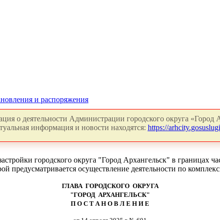
новления и распоряжения
ция о деятельности Администрации городского округа «Город А
туальная информация и новости находятся:
https://arhcity.gosuslugi
стройки городского округа "Город Архангельск" в границах част
орой предусматривается осуществление деятельности по комплек
ГЛАВА ГОРОДСКОГО ОКРУГА
"ГОРОД АРХАНГЕЛЬСК"
П О С Т А Н О В Л Е Н И Е