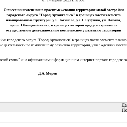
от 14 апреля 2025 г. № 601
О внесении изменения в проект межевания территории жилой застройки
городского округа "Город Архангельск" в границах части элемента
планировочной структуры: ул. Логинова, ул. Г. Суфтина, ул. Попова,
просп. Обводный канал, в границах которой предусматривается
осуществление деятельности по комплексному развитию территории
и городского округа "Город Архангельск" в границах части элемента планиров
ие деятельности по комплексному развитию территории, утвержденный постан
нской славы" и на официальном информационном интернет-портале городского
орев
Да
По