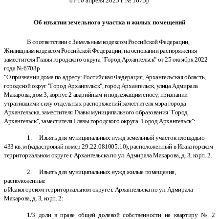
от 10 апреля 2025 г. № 1675р
Об изъятии земельного участка и жилых помещений
В соответствии с Земельным кодексом Российской Федерации,
Жилищным кодексом Российской Федерации, на основании распоряжения
заместителя Главы городского округа "Город Архангельск" от 25 октября 2022
года № 6703р
"О признании дома по адресу: Российская Федерация, Архангельская область,
городской округ "Город Архангельск", город Архангельск, улица Адмирала
Макарова, дом 3, корпус 2 аварийным и подлежащим сносу, признании
утратившими силу отдельных распоряжений заместителя мэра города
Архангельска, заместителя Главы муниципального образования "Город
Архангельск", заместителя Главы городского округа "Город Архангельск":
1. Изъять для муниципальных нужд земельный участок площадью
433 кв. м (кадастровый номер 29:22:081005:10), расположенный в Исакогорском
территориальном округе г. Архангельска по ул. Адмирала Макарова, д. 3, корп. 2.
2. Изъять для муниципальных нужд жилые помещения,
расположенные
в Исакогорском территориальном округе г. Архангельска по ул. Адмирала
Макарова, д. 3, корп. 2:
1/3 доли в праве общей долевой собственности на квартиру № 2