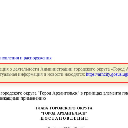
новления и распоряжения
ция о деятельности Администрации городского округа «Город А
туальная информация и новости находятся:
https://arhcity.gosuslugi
ородского округа "Город Архангельск" в границах элемента пла
одлежащими применению
ГЛАВА ГОРОДСКОГО ОКРУГА
"ГОРОД АРХАНГЕЛЬСК"
П О С Т А Н О В Л Е Н И Е