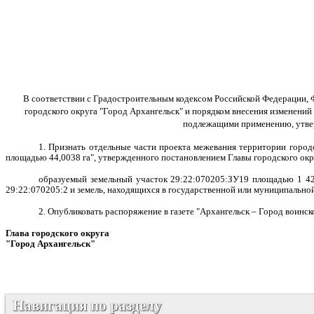
В соответствии с Градостроительным кодексом Российской Федерации, 
городского округа "Город Архангельск" и порядком внесения изменений
подлежащими применению, утвер
1. Признать отдельные части проекта межевания территории городс
площадью 44,0038 га", утвержденного постановлением Главы городского окр
образуемый земельный участок 29:22:070205:ЗУ19 площадью 1 424
29:22:070205:2 и земель, находящихся в государственной или муниципально
2. Опубликовать распоряжение в газете "Архангельск – Город воинс
Глава городского округа
"Город Архангельск"
Д.А. М
Навигация по разделу