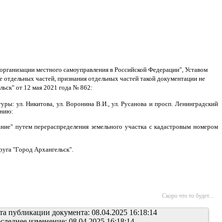
организации местного самоуправления в Российской Федерации", Уставом
е отдельных частей, признания отдельных частей такой документации не
ск" от 12 мая 2021 года № 862:
ры: ул. Никитова, ул. Воронина В.И., ул. Русанова и просп. Ленинградский
ению:
ние" путем перераспределения земельного участка с кадастровым номером
руга "Город Архангельск".
Скоро что то будет...
та публикации документа: 08.04.2025 16:18:14
следнее изменение: 08.04.2025 16:18:14