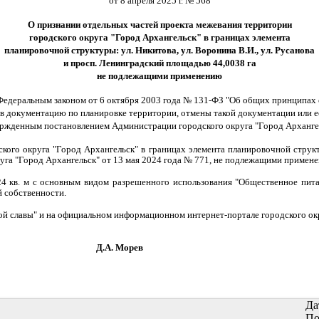
от 8 апреля 2025 г. № 568
О признании отдельных частей проекта межевания территории
городского округа "Город Архангельск" в границах элемента
планировочной структуры: ул. Никитова, ул. Воронина В.И., ул. Русанова
и просп. Ленинградский площадью 44,0038 га
не подлежащими применению
Федеральным законом от 6 октября 2003 года № 131-ФЗ "Об общих принципах 
 в документацию по планировке территории, отмены такой документации или е
жденным постановлением Администрации городского округа "Город Архангель
кого округа "Город Архангельск" в границах элемента планировочной структу
уга "Город Архангельск" от 13 мая 2024 года № 771, не подлежащими примен
 кв. м с основным видом разрешенного использования "Общественное пита
й собственности.
кой славы" и на официальном информационном интернет-портале городского ок
орев
Да
По