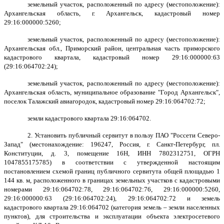
земельный участок, расположенный по адресу (местоположение):
Архангельская область, г. Архангельск, кадастровый номер
29:16:000000:5260;
земельный участок, расположенный по адресу (местоположение):
Архангельская обл., Приморский район, центральная часть приморского
кадастрового квартала, кадастровый номер 29:16:000000:63
(29:16:064702:24);
земельный участок, расположенный по адресу (местоположение):
Архангельская область, муниципальное образование "Город Архангельск",
поселок Талажский авиагородок, кадастровый номер 29:16:064702:72;
земли кадастрового квартала 29:16:064702.
2. Установить публичный сервитут в пользу ПАО "Россети Северо-
Запад" (местонахождение: 196247, Россия, г. Санкт-Петербург, пл.
Конституции, д. 3, помещение 16Н, ИНН 7802312751, ОГРН
1047855175785) в соответствии с утвержденной настоящим
постановлением схемой границ публичного сервитута общей площадью 1
144 кв. м, расположенного в границах земельных участков с кадастровыми
номерами
29:16:064702:78, 29:16:064702:76, 29:16:000000:5260,
29:16:000000:63 (29:16:064702:24), 29:16:064702:72 и земель
кадастрового квартала 29:16:064702
(категория земель – земли населенных
пунктов), для строительства и эксплуатации объекта электросетевого