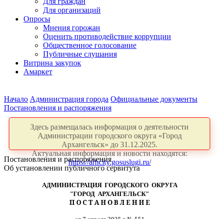
Для граждан
Для организаций
Опросы
Мнения горожан
Оценить противодействие коррупции
Общественное голосование
Публичные слушания
Витрина закупок
Амаркет
Начало
Администрация города
Официальные документы
Постановления и распоряжения
Здесь размещалась информация о деятельности
Администрации городского округа «Город
Архангельск» до 31.12.2025.
Актуальная информация и новости находятся:
Постановления и распоряжения
https://arhcity.gosuslugi.ru/
Об установлении публичного сервитута
АДМИНИСТРАЦИЯ ГОРОДСКОГО ОКРУГА
"ГОРОД АРХАНГЕЛЬСК"
П О С Т А Н О В Л Е Н И Е