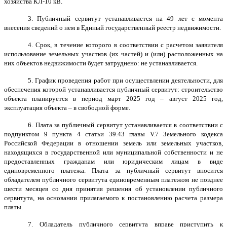
хозяйства КЛ-10 кВ.
3. П
убличный сервитут устанавливается на 49 лет с момента
внесения сведений о нем в Единый государственный реестр недвижимости.
4. Срок, в течение которого в соответствии с расчетом заявителя
использование земельных участков (их частей) и (или) расположенных на
них объектов недвижимости будет затруднено: не устанавливается.
5. График проведения работ при осуществлении деятельности, для
обеспечения которой устанавливается публичный сервитут: строительство
объекта планируется в период март 2025 год – август 2025 год,
эксплуатация объекта – в свободной форме.
6. Плата за публичный сервитут устанавливается в соответствии с
подпунктом 9 пункта 4 статьи 39.43 главы V.7 Земельного кодекса
Российской Федерации в отношении земель или земельных участков,
находящихся в государственной или муниципальной собственности и не
предоставленных гражданам или юридическим лицам в виде
единовременного платежа. Плата за публичный сервитут вносится
обладателем публичного сервитута единовременным платежом не позднее
шести месяцев со дня принятия решения об установлении публичного
сервитута, на основании прилагаемого к постановлению расчета размера
платы.
7. Обладатель публичного сервитута вправе приступить к