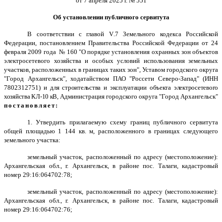
от 7 апреля 2025 г. № 551
Об установлении публичного сервитута
В соответствии с главой
V
.7 Земельного кодекса Российской
Федерации, постановлением Правительства Российской Федерации от 24
февраля 2009 года № 160 "О порядке установления охранных зон объектов
электросетевого хозяйства и особых условий использования земельных
участков, расположенных в границах таких зон", Уставом городского округа
"Город Архангельск", ходатайством ПАО "Россети Северо-Запад" (ИНН
7802312751)
и для строительства и эксплуатации объекта электросетевого
хозяйства КЛ-10 кВ,
Администрация городского округа "Город Архангельск"
постановляет:
1. Утвердить прилагаемую схему границ публичного сервитута
общей площадью 1 144 кв. м, расположенного в границах следующего
земельного участка:
земельный участок, расположенный по адресу (местоположение):
Архангельская обл., г. Архангельск, в районе пос. Талаги, кадастровый
номер 29:16:064702:78;
земельный участок, расположенный по адресу (местоположение):
Архангельская обл., г. Архангельск, в районе пос. Талаги, кадастровый
номер 29:16:064702:76;