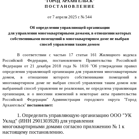
"ГОРОД АРХАНГЕЛЬСК"
П О С Т А Н О В Л Е Н И Е
от 7 апреля 2025 г. № 544
Об определении управляющей организации
для управления многоквартирными домами, в отношении которых
собственниками помещений в многоквартирном доме не выбран
способ управления таким домом
В соответствии с частью 17 статьи 161 Жилищного кодекса
Российской Федерации, постановлением Правительства Российской
Федерации от 21 декабря 2018 года № 1616 "Об утверждении правил
определения управляющей организации для управления многоквартирным
домом, в отношении которого собственниками помещений в
многоквартирном доме не выбран способ управления таким домом или
выбранный способ управления не реализован, не определена управляющая
организация, и о внесении изменений в некоторые акты правительства
Российской Федерации" Администрация городского округа "Город
Архангельск"
постановляет:
1. Определить управляющую организацию
ООО "УК
Уклад"
(ИНН
2901303928
) для управления
многоквартирными домами согласно приложению № 1 к
настоящему постановлению.