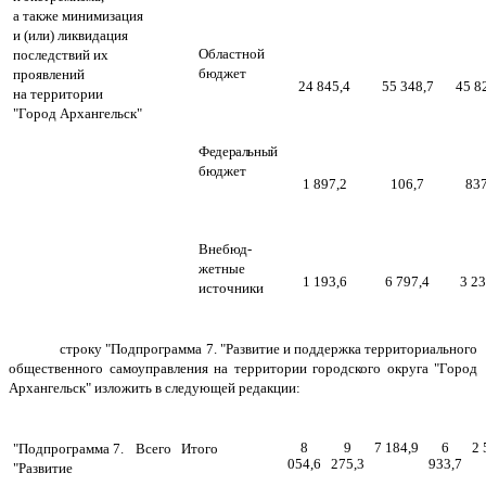
а также минимизация
и (или) ликвидация
Областной
последствий их
бюджет
проявлений
24 845,4
55 348,7
45 8
на территории
"Город Архангельск"
Федеральный
бюджет
1 897,2
106,7
837
Внебюд-
жетные
1 193,6
6 797,4
3 23
источники
строку "Подпрограмма 7. "Развитие и поддержка территориального
общественного самоуправления на территории городского округа "Город
Архангельск" изложить в следующей редакции:
8
9
7 184,9
6
2 
"Подпрограмма 7.
Всего
Итого
054,6
275,3
933,7
"Развитие