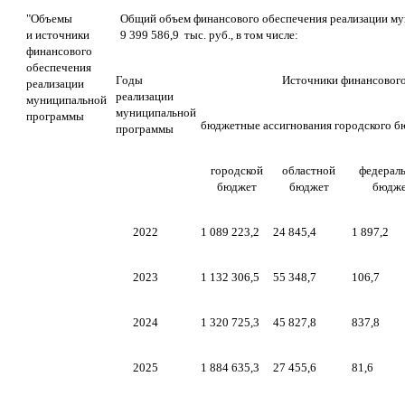
"Объемы
Общий объем финансового обеспечения реализации м
и источники
9 399 586,9 тыс. руб., в том числе:
финансового
обеспечения
Годы
Источники финансового 
реализации
реализации
муниципальной
муниципальной
программы
бюджетные ассигнования городского б
программы
городской
областной
федерал
бюджет
бюджет
бюдж
2022
1 089 223,2
24 845,4
1 897,2
2023
1 132 306,5
55 348,7
106,7
2024
1 320 725,3
45 827,8
837,8
2025
1 884 635,3
27 455,6
81,6