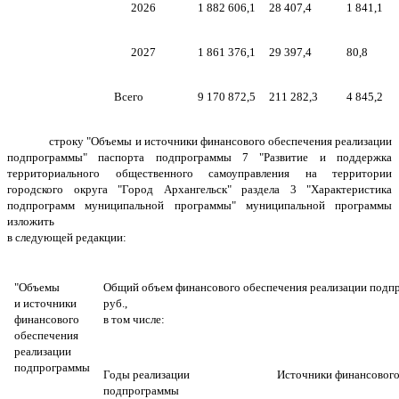
2026
1 882 606,1
28 407,4
1 841,1
2027
1 861 376,1
29 397,4
80,8
Всего
9 170 872,5
211 282,3
4 845,2
строку "Объемы и источники финансового обеспечения реализации
подпрограммы" паспорта подпрограммы 7 "Развитие и поддержка
территориального общественного самоуправления на территории
городского округа "Город Архангельск" раздела 3 "Характеристика
подпрограмм муниципальной программы" муниципальной программы
изложить
в следующей редакции:
"Объемы
Общий объем финансового обеспечения реализации подпр
и источники
руб.,
финансового
в том числе:
обеспечения
реализации
подпрограммы
Годы реализации
Источники финансового 
подпрограммы