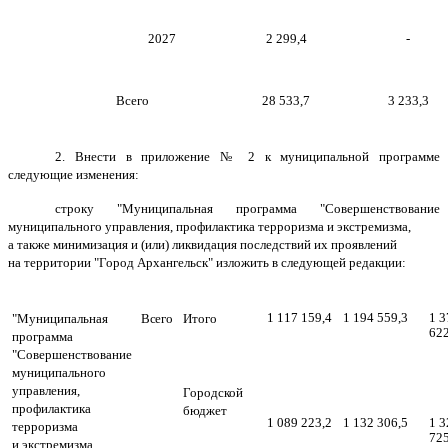
2027
2 299,4
-
Всего
28 533,7
3 233,3
2. Внести в приложение № 2 к муниципальной программе
следующие изменения:
строку "Муниципальная программа "Совершенствование
муниципального управления, профилактика терроризма и экстремизма,
а также минимизация и (или) ликвидация последствий их проявлений
на территории "Город Архангельск" изложить в следующей редакции:
1 117 159,4
1 194 559,3
1 3
"Муниципальная
Всего
Итого
622
программа
"Совершенствование
муниципального
управления,
Городской
профилактика
бюджет
1 089 223,2
1 132 306,5
1 3
терроризма
725
и экстремизма,