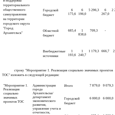
и поддержка
территориального
общественного
6
6
5 296,3
6
2 
Городской
175,6
196,0
267,0
самоуправления
бюджет
на территории
городского округа
"Город
685,4
1
709,3
-
Областной
Архангельск"
838,6
бюджет
1
1
1 179,3
666,7
2
Внебюджетные
193,6
240,7
источники
строку "Мероприятие 1. Реализация социально значимых проектов
ТОС" изложить в следующей редакции:
"Мероприятие 1.
Администрация
7 879,0
9 079,3
Итого
Реализация
города
Архангельска/
социально
департамент
значимых
6 000,0
6 000,0
Городской
экономического
проектов ТОС
бюджет
развития,
управление учета и
отчетности,