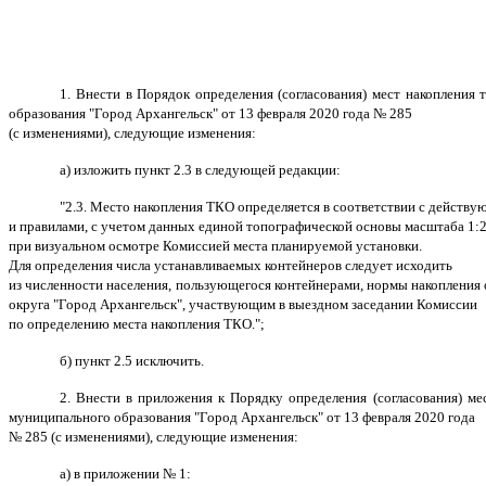
1. Внести в Порядок определения (согласования) мест накоплени
образования "Город Архангельск" от 13 февраля 2020 года № 285
(с изменениями), следующие изменения:
а) изложить пункт 2.3 в следующей редакции:
"
2.3. Место накопления ТКО определяется в соответствии с действ
и правилами, с учетом данных единой топографической основы масштаба 1:2
при визуальном осмотре Комиссией места планируемой установки.
Для определения числа устанавливаемых контейнеров следует исходить
из численности населения, пользующегося контейнерами, нормы накопления 
округа "Город Архангельск", участвующим в выездном заседании Комиссии
по определению места накопления ТКО.";
б) пункт 2.5 исключить.
2. Внести в приложения к Порядку
определения (согласования) м
муниципального образования "Город Архангельск" от 13 февраля 2020 года
№ 285 (с изменениями), следующие изменения:
а) в приложении № 1: