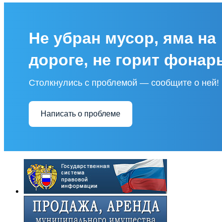
Не убран мусор, яма на
дороге, не горит фонар
Столкнулись с проблемой — сообщите о ней!
Написать о проблеме