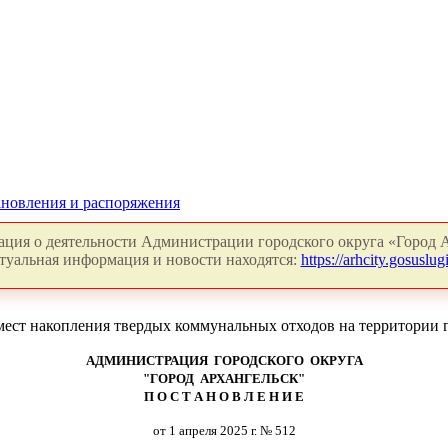
новления и распоряжения
ция о деятельности Администрации городского округа «Город А
туальная информация и новости находятся:
https://arhcity.gosuslugi
мест накопления твердых коммунальных отходов на территории 
АДМИНИСТРАЦИЯ ГОРОДСКОГО ОКРУГА
"ГОРОД АРХАНГЕЛЬСК"
П О С Т А Н О В Л Е Н И Е
от 1 апреля 2025 г. № 512