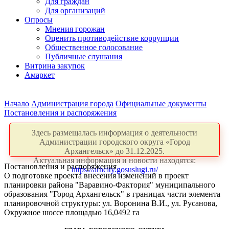
Для граждан
Для организаций
Опросы
Мнения горожан
Оценить противодействие коррупции
Общественное голосование
Публичные слушания
Витрина закупок
Амаркет
Начало
Администрация города
Официальные документы
Постановления и распоряжения
Здесь размещалась информация о деятельности
Администрации городского округа «Город
Архангельск» до 31.12.2025.
Актуальная информация и новости находятся:
Постановления и распоряжения
https://arhcity.gosuslugi.ru/
О подготовке проекта внесения изменений в проект
планировки района "Варавино-Фактория" муниципального
образования "Город Архангельск" в границах части элемента
планировочной структуры: ул. Воронина В.И., ул. Русанова,
Окружное шоссе площадью 16,0492 га