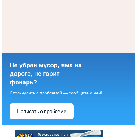
Не убран мусор, яма на
дороге, не горит
фонарь?
Столкнулись с проблемой — сообщите о ней!
Написать о проблеме