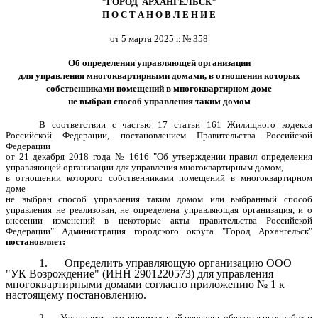
"ГОРОД АРХАНГЕЛЬСК"
П О С Т А Н О В Л Е Н И Е
от 5 марта 2025 г. № 358
Об определении управляющей организации
для управления многоквартирными домами, в отношении которых
собственниками помещений в многоквартирном доме
не выбран способ управления таким домом
В соответствии с частью 17 статьи 161 Жилищного кодекса
Российской Федерации, постановлением Правительства Российской
Федерации
от 21 декабря 2018 года № 1616 "Об утверждении правил определения
управляющей организации для управления многоквартирным домом,
в отношении которого собственниками помещений в многоквартирном
доме
не выбран способ управления таким домом или выбранный способ
управления не реализован, не определена управляющая организация, и о
внесении изменений в некоторые акты правительства Российской
Федерации" Администрация городского округа "Город Архангельск"
постановляет:
1. Определить управляющую организацию
ООО
"УК Возрождение"
(ИНН
2901220573
) для управления
многоквартирными домами согласно приложению № 1 к
настоящему постановлению.
2. Установить, что минимальный перечень обязательных работ и