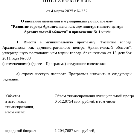
П О С Т А Н О В Л Е Н И Е
от 4 марта 2025 г. № 352
О внесении изменений в муниципальную программу
"Развитие города Архангельска как административного центра
Архангельской области" и приложение № 1 к ней
1. Внести в муниципальную программу "Развитие города
Архангельска как административного центра Архангельской области",
утвержденную постановлением мэрии города Архангельска от 13 декабря
2011 года № 608
(с изменениями), (далее – Программа) следующие изменения:
а) строку шестую паспорта Программы изложить в следующей
редакции:
"Объемы
Объем финансирования муниципальной прогр
и источники
6 512,8754 млн. рублей, в том числе:
финансирования,
в том числе:
городской бюджет
1
204
,
7687
млн. рублей,