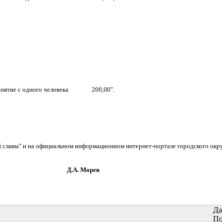
анятие с одного человека
200,00".
й славы" и на официальном информационном интернет-портале городского окру
орев
Да
По