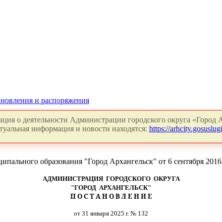
новления и распоряжения
ция о деятельности Администрации городского округа «Город А
туальная информация и новости находятся:
https://arhcity.gosuslugi
пального образования "Город Архангельск" от 6 сентября 2016
АДМИНИСТРАЦИЯ ГОРОДСКОГО ОКРУГА
"ГОРОД АРХАНГЕЛЬСК"
П О С Т А Н О В Л Е Н И Е
от 31 января 2025 г. № 132