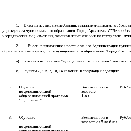
1.
Внести в постановление Администрации муниципального образован
учреждением муниципального образования
"
Город Архангельск
"
"
Детский с
и юридических лиц
" изменения, заменив в наименовании и по тексту слова "му
2.
Внести в приложение к постановлению Администрации муницип
образовательным учреждением муниципального образования
"
Город Арханг
а) в наименовании
слова "муниципального образования" заменить сл
б)
пункты
2, 3, 6, 7, 10, 14 изложить в следующей редакции:
"
2.
Обучение
Воспитанники в
Руб./з
по дополнительной
возрасте
общеразвивающей программе
4 лет
"Здоровячок"
3.
Обучение
Воспитанники в
Руб./з
возрасте от 5 до 6 лет
по дополнительной
общеразвивающей программе