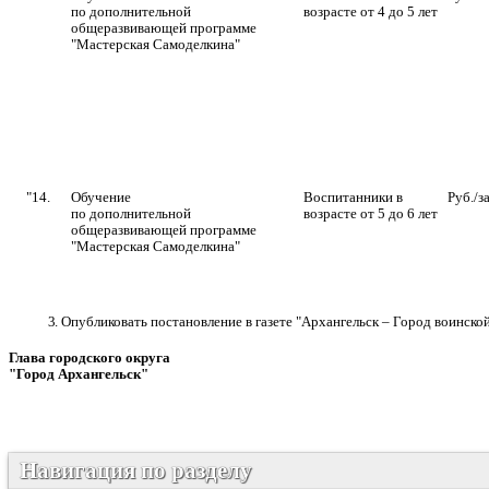
по дополнительной
возрасте от 4 до 5 лет
общеразвивающей программе
"Мастерская Самоделкина"
"14.
Обучение
Воспитанники в
Руб./з
по дополнительной
возрасте от 5 до 6 лет
общеразвивающей программе
"Мастерская Самоделкина"
3.
Опубликовать постановление в газете "Архангельск – Город воинско
Глава городского округа
"Город Архангельск"
Д.А. М
Навигация по разделу