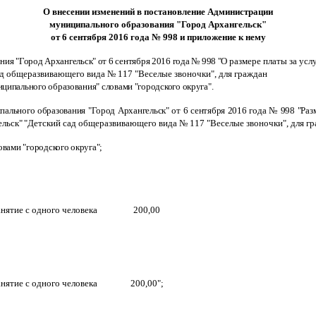
О внесении изменений в постановление Администрации
муниципального образования "Город Архангельск"
от 6 сентября 2016 года № 998 и приложение к нему
ия "Город Архангельск" от 6 сентября 2016 года № 998 "О
размере платы за ус
ад общеразвивающего вида № 117
"
Веселые звоночки
"
, для граждан
ниципального образования" словами "городского округа".
ального образования "Город Архангельск" от 6 сентября 2016 года № 998 "Р
аз
ельск
"
"
Детский сад общеразвивающего вида № 117
"
Веселые звоночки
"
, для 
овами "городского округа";
анятие с одного человека
200,00
анятие с одного человека
200,00";