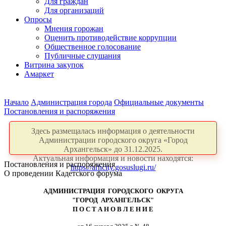
Для граждан
Для организаций
Опросы
Мнения горожан
Оценить противодействие коррупции
Общественное голосование
Публичные слушания
Витрина закупок
Амаркет
Начало
Администрация города
Официальные документы
Постановления и распоряжения
Здесь размещалась информация о деятельности
Администрации городского округа «Город
Архангельск» до 31.12.2025.
Актуальная информация и новости находятся:
Постановления и распоряжения
https://arhcity.gosuslugi.ru/
О проведении Кадетского форума
АДМИНИСТРАЦИЯ ГОРОДСКОГО ОКРУГА
"ГОРОД АРХАНГЕЛЬСК"
П О С Т А Н О В Л Е Н И Е