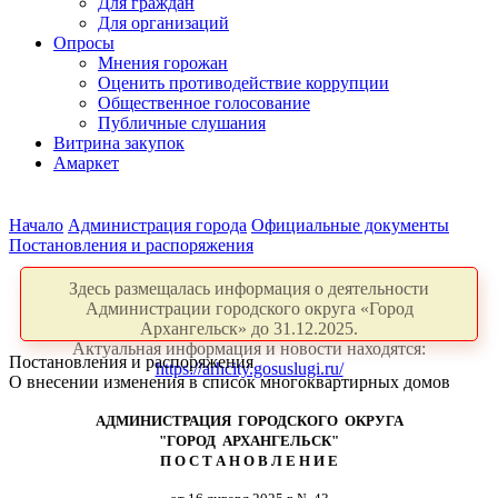
Для граждан
Для организаций
Опросы
Мнения горожан
Оценить противодействие коррупции
Общественное голосование
Публичные слушания
Витрина закупок
Амаркет
Начало
Администрация города
Официальные документы
Постановления и распоряжения
Здесь размещалась информация о деятельности
Администрации городского округа «Город
Архангельск» до 31.12.2025.
Актуальная информация и новости находятся:
Постановления и распоряжения
https://arhcity.gosuslugi.ru/
О внесении изменения в список многоквартирных домов
АДМИНИСТРАЦИЯ ГОРОДСКОГО ОКРУГА
"ГОРОД АРХАНГЕЛЬСК"
П О С Т А Н О В Л Е Н И Е