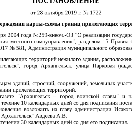
ПОСТАНОВЛЕНИЕ
от 28 октября 2019 г. № 1722
верждении карты-схемы границ прилегающих терр
ября 2004 года №259-внеоч.-ОЗ "О реализации госуда
ния местного самоуправления", разделом 15 Правил 
2017 № 581, Администрация муниципального образова
илегающих территорий нежилого здания, расположенн
гельск", город Архангельск, улица Парковая (када
цам зданий, строений, сооружений, земельных участк
ржании прилегающих территорий.
 газете "Архангельск – город воинской славы" и 
 течение 10 календарных дней со дня подписания пост
новления возложить на главу администрации
Исакого
Архангельск" Авдеева А.В.
стечении 30 календарных дней со дня его подписания.