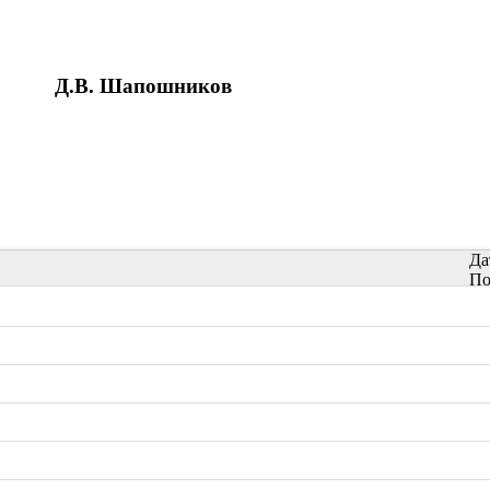
Д.В. Шапошников
Да
По