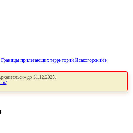
Границы прилегающих территорий
Исакогорский и
рхангельск» до 31.12.2025.
.ru/
Я