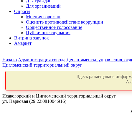
Для граждан
Для организаций
Опросы
Мнения горожан
Оценить противодействие коррупции
Общественное голосование
Публичные слушания
Витрина закупок
Амаркет
Начало
Администрация города
Департаменты, управления, от
Цигломенский территориальный округ
Здесь размещалась информа
Ак
Исакогорский и Цигломенский территориальный округ
ул. Парковая (29:22:081004:916)