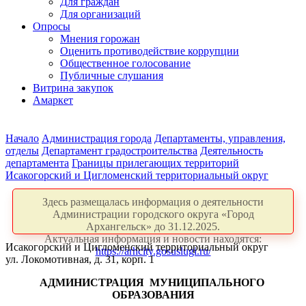
Для граждан
Для организаций
Опросы
Мнения горожан
Оценить противодействие коррупции
Общественное голосование
Публичные слушания
Витрина закупок
Амаркет
Начало
Администрация города
Департаменты, управления,
отделы
Департамент градостроительства
Деятельность
департамента
Границы прилегающих территорий
Исакогорский и Цигломенский территориальный округ
Здесь размещалась информация о деятельности
Администрации городского округа «Город
Архангельск» до 31.12.2025.
Актуальная информация и новости находятся:
Исакогорский и Цигломенский территориальный округ
https://arhcity.gosuslugi.ru/
ул. Локомотивная, д. 31, корп. 1
АДМИНИСТРАЦИЯ
МУНИЦИПАЛЬНОГО
ОБРАЗОВАНИЯ