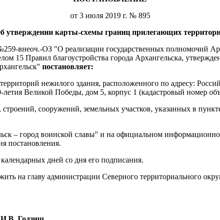
от 3 июля 2019 г. № 895
б утверждении карты-схемы границ прилегающих территор
а №259-внеоч.-ОЗ "О реализации государственных полномочий Ар
елом 15 Правил благоустройства города Архангельска, утвержд
рхангельск"
постановляет:
ерриторий нежилого здания, расположенного по адресу: Россий
0-летия Великой Победы, дом 5, корпус 1 (кадастровый номер об
строений, сооружений, земельных участков, указанных в пункте
льск – город воинской славы" и на официальном информационн
ия постановления.
 календарных дней со дня его подписания.
ожить на главу администрации Северного территориального окр
И.В. Годзиш