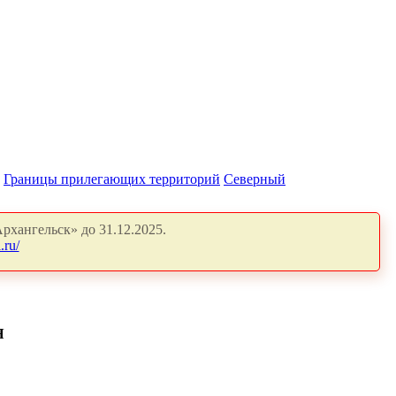
Границы прилегающих территорий
Северный
рхангельск» до 31.12.2025.
.ru/
Я