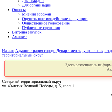
Для граждан
Для организаций
Опросы
Мнения горожан
Оценить противодействие коррупции
Общественное голосование
Публичные слушания
Витрина закупок
Амаркет
Начало
Администрация города
Департаменты, управления, от
территориальный округ
Здесь размещалась информа
Ак
Северный территориальный округ
ул. 40-летия Великой Победы, д. 5, корп. 1