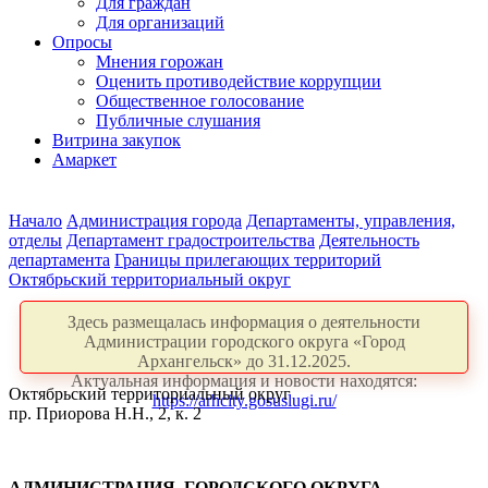
Для граждан
Для организаций
Опросы
Мнения горожан
Оценить противодействие коррупции
Общественное голосование
Публичные слушания
Витрина закупок
Амаркет
Начало
Администрация города
Департаменты, управления,
отделы
Департамент градостроительства
Деятельность
департамента
Границы прилегающих территорий
Октябрьский территориальный округ
Здесь размещалась информация о деятельности
Администрации городского округа «Город
Архангельск» до 31.12.2025.
Актуальная информация и новости находятся:
Октябрьский территориальный округ
https://arhcity.gosuslugi.ru/
пр. Приорова Н.Н., 2, к. 2
АДМИНИСТРАЦИЯ ГОРОДСКОГО ОКРУГА