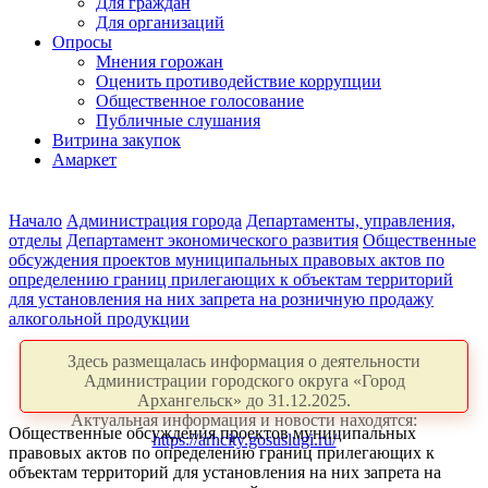
Для граждан
Для организаций
Опросы
Мнения горожан
Оценить противодействие коррупции
Общественное голосование
Публичные слушания
Витрина закупок
Амаркет
Начало
Администрация города
Департаменты, управления,
отделы
Департамент экономического развития
Общественные
обсуждения проектов муниципальных правовых актов по
определению границ прилегающих к объектам территорий
для установления на них запрета на розничную продажу
алкогольной продукции
Здесь размещалась информация о деятельности
Администрации городского округа «Город
Архангельск» до 31.12.2025.
Актуальная информация и новости находятся:
Общественные обсуждения проектов муниципальных
https://arhcity.gosuslugi.ru/
правовых актов по определению границ прилегающих к
объектам территорий для установления на них запрета на