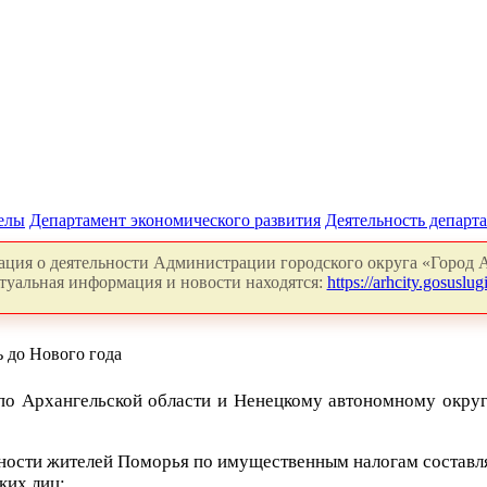
делы
Департамент экономического развития
Деятельность департ
ция о деятельности Администрации городского округа «Город А
туальная информация и новости находятся:
https://arhcity.gosuslugi
 до Нового года
по Архангельской области и Ненецкому автономному окру
ности жителей Поморья по имущественным налогам составляе
ких лиц;