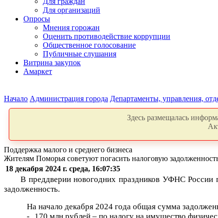
Для граждан
Для организаций
Опросы
Мнения горожан
Оценить противодействие коррупции
Общественное голосование
Публичные слушания
Витрина закупок
Амаркет
Начало
Администрация города
Департаменты, управления, от
Здесь размещалась информа
Ак
Поддержка малого и среднего бизнеса
Жителям Поморья советуют погасить налоговую задолженность
18 декабря 2024 г. среда, 16:07:35
В преддверии новогодних праздников УФНС России 
задолженность.
На начало декабря 2024 года общая сумма задолжен
-
170 млн рублей – по налогу на имущество физичес