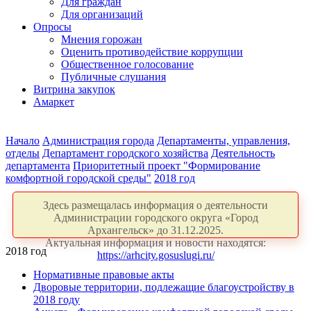
Для граждан
Для организаций
Опросы
Мнения горожан
Оценить противодействие коррупции
Общественное голосование
Публичные слушания
Витрина закупок
Амаркет
Начало
Администрация города
Департаменты, управления,
отделы
Департамент городского хозяйства
Деятельность
департамента
Приоритетный проект "Формирование
комфортной городской среды"
2018 год
Здесь размещалась информация о деятельности
Администрации городского округа «Город
Архангельск» до 31.12.2025.
Актуальная информация и новости находятся:
2018 год
https://arhcity.gosuslugi.ru/
Нормативные правовые акты
Дворовые территории, подлежащие благоустройству в
2018 году