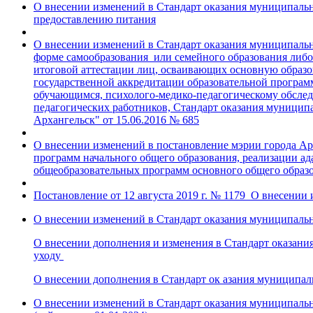
О внесении изменений в Стандарт оказания муниципаль
предоставлению питания
О внесении изменений в Стандарт оказания муниципаль
форме самообразования или семейного образования либо
итоговой аттестации лиц, осваивающих основную образо
государственной аккредитации образовательной програ
обучающимся, психолого-медико-педагогическому обслед
педагогических работников, Стандарт оказания муницип
Архангельск" от 15.06.2016 № 685
О внесении изменений в постановление мэрии города Ар
программ начального общего образования, реализации а
общеобразовательных программ основного общего образо
Постановление от 12 августа 2019 г. № 1179 О внесени
О внесении изменений в Стандарт оказания муниципальн
О внесении дополнения и изменения в Стандарт оказани
уходу
О внесении дополнения в Стандарт ок
азания муниципал
О внесении изменений в Стандарт оказания муниципальн