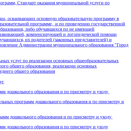
ограмм, Стандарт оказания муниципальной услуги по
лиц, осваивающих основную образовательную программу в
разовательной программе, и по проведению государственной
образования, либо обучавшихся по не имеющей
-развивающей, компенсирующей и логопедической помощи
учающихся, их родителей (законных представителей) и
тановление Администрации муниципального образования "Город
льных услуг по реализации основных общеобразовательных
ного общего образования, реализации основных
еднего общего образования
уг
мм дошкольного образования и по присмотру и уходу
ельных программ дошкольного образования и по присмотру и
рамм дошкольного образования и по присмотру и уходу
мм дошкольного образования и по присмотру и уходу