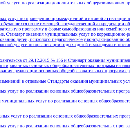
ной услуги по реализации дополнительных общеразвивающих пр
ных услуг по проведению промежуточной итоговой аттестации 
 обучавшихся по не имеющей государственной аккредитации об
вательную программу в форме самообразования или семейного 
мме, Стандарт оказания муниципальных услуг по коррекционно
ованию детей, психолого-педагогическому консультированию об
альной услуги по организации отдыха детей и молодежи и пос
хангельска от 29.12.2015 № 156 и Стандарт оказания муниципа
даптированных основных общеобразовательных программ началь
вания, реализации основных общеобразовательных программ ср
и изменений в отдельные Стандарты оказания муниципальных усл
ых услуг по реализации основных общеобразовательных програ
я муниципальных услуг по реализации основных общеобразоват
ьных услуг по реализации основных общеобразовательных прог
ых услуг по реализации основных общеобразовательных програ