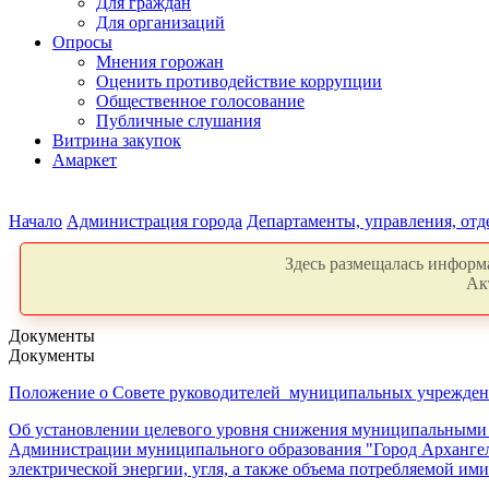
Для граждан
Для организаций
Опросы
Мнения горожан
Оценить противодействие коррупции
Общественное голосование
Публичные слушания
Витрина закупок
Амаркет
Начало
Администрация города
Департаменты, управления, от
Здесь размещалась информа
Ак
Документы
Документы
Положение о Совете руководителей муниципальных учреждени
Об установлении целевого уровня снижения муниципальными 
Администрации муниципального образования "Город Архангельс
электрической энергии, угля, а также объема потребляемой им