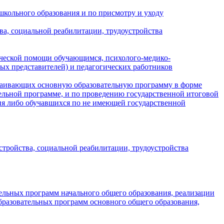
кольного образования и по присмотру и уходу
а, социальной реабилитации, трудоустройства
ческой помощи обучающимся, психолого-медико-
ых представителей) и педагогических работников
ваивающих основную образовательную программу в форме
ельной программе, и по проведению государственной итоговой
ия либо обучавшихся по не имеющей государственной
тройства, социальной реабилитации, трудоустройства
ельных программ начального общего образования, реализации
разовательных программ основного общего образования,