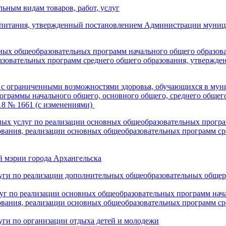
ьным видам товаров, работ, услуг
 питания, утвержденный постановлением Администрации муници
ных общеобразовательных программ начального общего образов
азовательных программ среднего общего образования, утвержден
й с ограниченными возможностями здоровья, обучающихся в му
рограммы начального общего, основного общего, среднего общ
18 № 1661 (с изменениями)
ых услуг по реализации основных общеобразовательных програ
вания, реализации основных общеобразовательных программ ср
 мэрии города Архангельска
луги по реализации дополнительных общеобразовательных обще
г по реализации основных общеобразовательных программ нача
вания, реализации основных общеобразовательных программ ср
ги по организации отдыха детей и молодежи