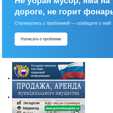
Не убран мусор, яма на
дороге, не горит фонар
Столкнулись с проблемой — сообщите о ней!
Написать о проблеме