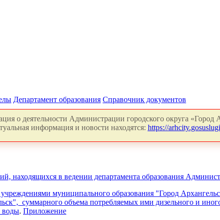
делы
Департамент образования
Справочник документов
ция о деятельности Администрации городского округа «Город А
туальная информация и новости находятся:
https://arhcity.gosuslugi
й, находящихся в ведении департамента образования Админист
учреждениями муниципального образования "Город Архангельск
к", суммарного объема потребляемых ими дизельного и иного т
и воды
.
Приложение