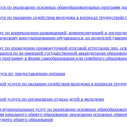
ги по реализации основных общеобразовательных программ дош
ги по оказанию содействия молодежи в вопросах трудоустройств
уг по коррекционно-развивающей, компенсирующей и логопеди
гическому консультированию обучающихся, их родителей (законн
уг по проведению промежуточной итоговой аттестации лиц, ос
вшихся по не имеющей государственной аккредитации образоват
 программу в форме самообразования или семейного образован
луги по предоставлению питания
ой услуги по оказанию содействия молодежи в вопросах трудоус
ой услуги по организации отдыха детей и молодежи
я муниципальных услуг по реализации основных общеобразоват
м начального общего образования, реализации основных общеоб
еднего общего образования