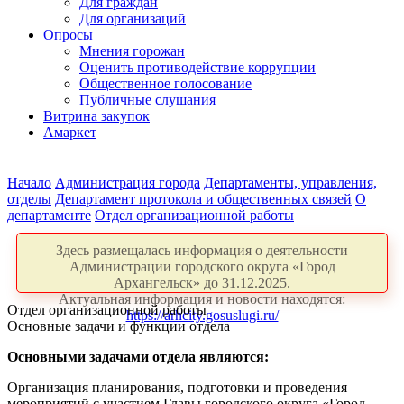
Для граждан
Для организаций
Опросы
Мнения горожан
Оценить противодействие коррупции
Общественное голосование
Публичные слушания
Витрина закупок
Амаркет
Начало
Администрация города
Департаменты, управления,
отделы
Департамент протокола и общественных связей
О
департаменте
Отдел организационной работы
Здесь размещалась информация о деятельности
Администрации городского округа «Город
Архангельск» до 31.12.2025.
Актуальная информация и новости находятся:
Отдел организационной работы
https://arhcity.gosuslugi.ru/
Основные задачи и функции отдела
Основными задачами отдела являются:
Организация планирования, подготовки и проведения
мероприятий с участием Главы городского округа «Город