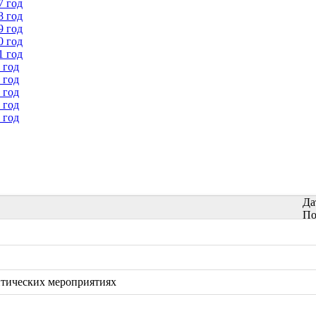
7 год
8 год
9 год
0 год
1 год
 год
 год
 год
 год
 год
Да
По
итических мероприятиях