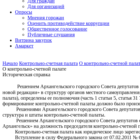
Для граждан
Для организаций
Опросы
Мнения горожан
Оценить противодействие коррупции
Общественное голосование
Публичные слушания
Витрина закупок
Амаркет
Начало
Контрольно-счетная палата
О контрольно-счетной пала
О контрольно-счетной палате
Историческая справка
Решением Архангельского городского Совета депутатов 
новой редакции» в структуру органов местного самоуправлени
палата), определены ее полномочия (часть 1 статьи 5, статья 
формирование контрольно-счетной палаты должно было произой
Решениями Архангельского городского Совета депутатов двад
структура и штаты контрольно-счетной палаты.
Решением Архангельского городского Совета депутатов от 2
Архангельск» на должность председателя контрольно-счетной
Контрольно-счетная палата как юридическое лицо зарегистр
Вступление в силу Федерального закона от 07.02.2011 № 6-