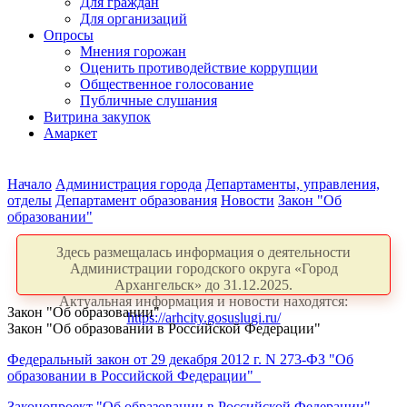
Для граждан
Для организаций
Опросы
Мнения горожан
Оценить противодействие коррупции
Общественное голосование
Публичные слушания
Витрина закупок
Амаркет
Начало
Администрация города
Департаменты, управления,
отделы
Департамент образования
Новости
Закон "Об
образовании"
Здесь размещалась информация о деятельности
Администрации городского округа «Город
Архангельск» до 31.12.2025.
Актуальная информация и новости находятся:
Закон "Об образовании"
https://arhcity.gosuslugi.ru/
Закон "Об образовании в Российской Федерации"
Федеральный закон от 29 декабря
2012 г
. N 273-ФЗ "Об
образовании в Российской Федерации"
Законопроект "Об образовании в Российской Федерации"