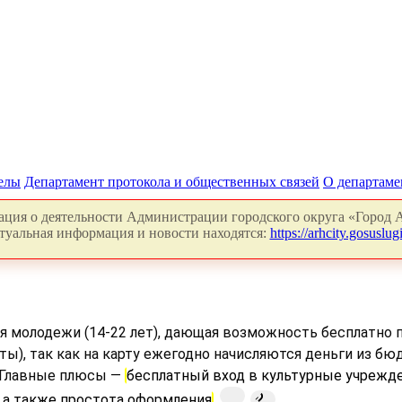
делы
Департамент протокола и общественных связей
О департаме
ция о деятельности Администрации городского округа «Город А
туальная информация и новости находятся:
https://arhcity.gosuslugi
ля молодежи (14-22 лет), дающая возможность бесплатно 
ы), так как на карту ежегодно начисляются деньги из бю
. Главные плюсы —
бесплатный вход в культурные учрежде
 а также простота оформления
.