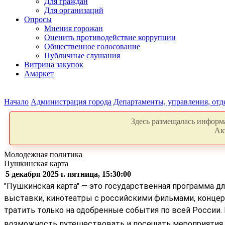
Для граждан
Для организаций
Опросы
Мнения горожан
Оценить противодействие коррупции
Общественное голосование
Публичные слушания
Витрина закупок
Амаркет
Начало
Администрация города
Департаменты, управления, от
Здесь размещалась информа
Ак
Молодежная политика
Пушкинская карта
5 декабря 2025 г. пятница, 15:30:00
"Пушкинская карта" — это государственная программа д
выставки, кинотеатры с российскими фильмами, концерт
тратить только на одобренные события по всей России
возможность путешествовать и посещать мероприятия,