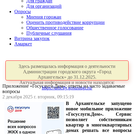
Для граждан
Для организаций
Опросы
Мнения горожан
Оценить противодействие коррупции
Общественное голосование
Публичные слушания
Витрина закупок
Амаркет
Здесь размещалась информация о деятельности
Администрации городского округа «Город
Архангельск» до 31.12.2025.
Актуальная информация и новости находятся:
Приложение «Госуслуги.Дом»: ответы на часто задаваемые
https://arhcity.gosuslugi.ru/
вопросы
2 декабря 2025 г. вторник, 09:15:19
В Архангельске запущено
новое мобильное приложение
«Госуслуги.Дом». Сервис
позволяет собственникам
квартир в многоквартирных
домах решать все вопросы