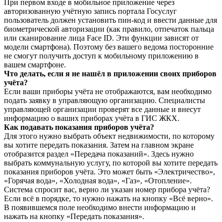
При первом входе в мобильное приложение через
авторизованную учётную запись портала Госуслуг
пользователь должен установить пин-код и ввести данные для
биометрической авторизации (как правило, отпечаток пальца
или сканирование лица Face ID. Эти функции зависят от
модели смартфона). Поэтому без вашего ведома посторонние
не смогут получить доступ к мобильному приложению в
вашем смартфоне.
Что делать, если я не нашёл в приложении своих приборов
учёта?
Если ваши приборы учёта не отображаются, вам необходимо
подать заявку в управляющую организацию. Специалисты
управляющей организации проверят все данные и внесут
информацию о ваших приборах учёта в ГИС ЖКХ.
Как подавать показания приборов учёта?
Для этого нужно выбрать объект недвижимости, по которому
вы хотите передать показания. Затем на главном экране
отобразится раздел «Передача показаний». Здесь нужно
выбрать коммунальную услугу, по которой вы хотите передать
показания приборов учёта. Это может быть «Электричество»,
«Горячая вода», «Холодная вода», «Газ», «Отопление».
Система спросит вас, верно ли указан номер прибора учёта?
Если всё в порядке, то нужно нажать на кнопку «Всё верно».
В появившемся поле необходимо внести информацию и
нажать на кнопку «Передать показания».