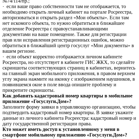
№74/114/пр.;
· если ваше право собственности там не отображается, то
необходимо открыть личный кабинет на портале Росреестра,
авторизоваться и открыть раздел «Мои объекты». Если там
нет искомого объекта, то нужно обратиться в ближайшее
отделение Росреестра с правоустанавливающими
документами на ваше помещение. Также для регистрации
прав или исправления регистрационных ошибок, можно
обратиться в ближайший центр госуслуг «Мои документы» в
вашем регионе.
· если объект корректно отображается личном кабинете
Росреестра, но отсутствует в кабинете ГИС ЖКХ, то сделайте
скриншоты соответствующих страниц в кабинетах, вернитесь
на главный экран мобильного приложения, в правом верхнем
углу экрана нажмите на иконку с изображением наушников, в
появившемся окне в поле ввода опишите проблему и
прикрепите скриншоты.
Как добавить кадастровый номер квартиры в мобильное
приложение «Госуслуги.Дом»?
Заполните форму заявки в управляющую организацию, чтобы
подтвердить кадастровый номер квартиры. В заявке укажите
данные из личного кабинета Росреестра: кадастровый номер и
дату государственной регистрации права.
Кто может иметь доступ к установленному у меня в
смартфоне мобильному приложению «Госуслуги.Дом»?