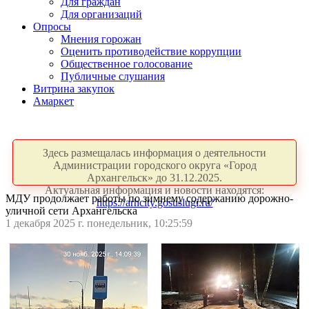
Для граждан
Для организаций
Опросы
Мнения горожан
Оценить противодействие коррупции
Общественное голосование
Публичные слушания
Витрина закупок
Амаркет
Здесь размещалась информация о деятельности
Администрации городского округа «Город
Архангельск» до 31.12.2025.
Актуальная информация и новости находятся:
МДУ продолжает работы по зимнему содержанию дорожно-
https://arhcity.gosuslugi.ru/
уличной сети Архангельска
1 декабря 2025 г. понедельник, 10:25:59